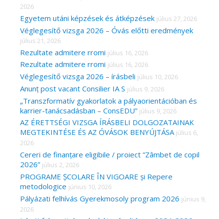
2026
f
Egyetem utáni képzések és átképzések
július 27, 2026
o
Véglegesítő vizsga 2026 – Óvás előtti eredmények
r
július 21, 2026
Rezultate admitere rromi
július 16, 2026
:
Rezultate admitere rromi
július 16, 2026
Véglegesítő vizsga 2026 – írásbeli
július 10, 2026
Anunț post vacant Consilier IA S
július 9, 2026
„Transzformatív gyakorlatok a pályaorientációban és
karrier-tanácsadásban – ConsEDU”
július 9, 2026
AZ ÉRETTSÉGI VIZSGA ÍRÁSBELI DOLGOZATAINAK
MEGTEKINTÉSE ÉS AZ ÓVÁSOK BENYÚJTÁSA
július 6,
2026
Cereri de finanțare eligibile / proiect ”Zâmbet de copil
2026”
július 2, 2026
PROGRAME ȘCOLARE ÎN VIGOARE și Repere
metodologice
június 10, 2026
Pályázati felhívás Gyerekmosoly program 2026
június 9,
2026