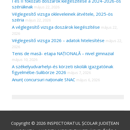
I és II fokozati doszárok kiegészítése a 2024-2026-os
szériáknak
május 22, 2026
Véglegesítő vizsga okleveleinek átvétele, 2025-ös
széria
május 22, 2026
A véglegesítő vizsga doszárok kiegészítése
május 22,
2026
Véglegesítő vizsga 2026 – adatok hitelesítése
május 22,
2026
Tenis de masă- etapa NAȚIONALĂ – nivel gimnazial
május 10, 2026
A székelyudvarhelyi-és körzeti iskolák igazgatóinak
figyelmébe-Sulibörze 2026
május 7, 2026
Anunț concursuri naționale SNAC
május 6, 2026
Copyright © 2026
INSPECTORATUL ȘCOLAR JUDEȚEAN