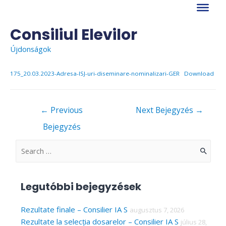
Skip
to
content
Consiliul Elevilor
Újdonságok
175_20.03.2023-Adresa-ISJ-uri-diseminare-nominalizari-GER
Download
Bejegyzés
←
Previous
Next Bejegyzés
→
navigáció
Bejegyzés
S
e
a
Legutóbbi bejegyzések
r
c
Rezultate finale – Consilier IA S
augusztus 7, 2026
Rezultate la selecția dosarelor – Consilier IA S
július 28,
h