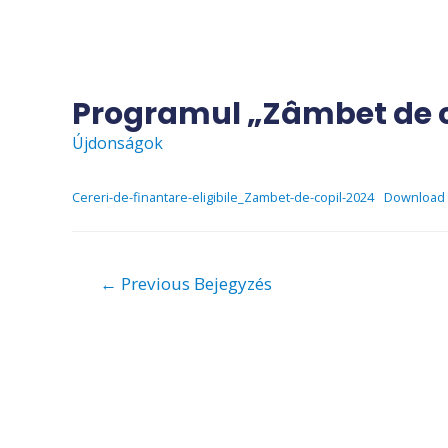
Skip
to
content
Programul „Zâmbet de c
Újdonságok
Cereri-de-finantare-eligibile_Zambet-de-copil-2024
Download
Bejegyzés
←
Previous Bejegyzés
navigáció