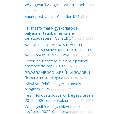
Véglegesítő vizsga 2026 – írásbeli
július
10, 2026
Anunț post vacant Consilier IA S
július 9,
2026
„Transzformatív gyakorlatok a
pályaorientációban és karrier-
tanácsadásban – ConsEDU”
július 9, 2026
AZ ÉRETTSÉGI VIZSGA ÍRÁSBELI
DOLGOZATAINAK MEGTEKINTÉSE ÉS
AZ ÓVÁSOK BENYÚJTÁSA
július 6, 2026
Cereri de finanțare eligibile / proiect
”Zâmbet de copil 2026”
július 2, 2026
PROGRAME ȘCOLARE ÎN VIGOARE și
Repere metodologice
június 10, 2026
Pályázati felhívás Gyerekmosoly
program 2026
június 9, 2026
I és II fokozati doszárok kiegészítése a
2024-2026-os szériáknak
május 22, 2026
Véglegesítő vizsga okleveleinek
átvétele, 2025-ös széria
május 22, 2026