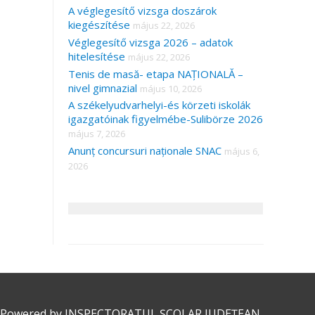
A véglegesítő vizsga doszárok
kiegészítése
május 22, 2026
Véglegesítő vizsga 2026 – adatok
hitelesítése
május 22, 2026
Tenis de masă- etapa NAȚIONALĂ –
nivel gimnazial
május 10, 2026
A székelyudvarhelyi-és körzeti iskolák
igazgatóinak figyelmébe-Sulibörze 2026
május 7, 2026
Anunț concursuri naționale SNAC
május 6,
2026
 Powered by
INSPECTORATUL ȘCOLAR JUDEȚEAN