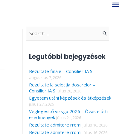
S
e
a
Legutóbbi bejegyzések
r
Rezultate finale – Consilier IA S
c
augusztus 7, 2026
h
Rezultate la selecția dosarelor –
f
Consilier IA S
július 28, 2026
Egyetem utáni képzések és átképzések
o
július 27, 2026
r
Véglegesítő vizsga 2026 – Óvás előtti
eredmények
július 21, 2026
:
Rezultate admitere rromi
július 16, 2026
Rezultate admitere rromi
július 16, 2026