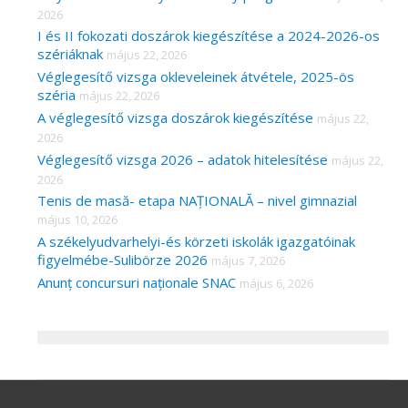
2026
I és II fokozati doszárok kiegészítése a 2024-2026-os
szériáknak
május 22, 2026
Véglegesítő vizsga okleveleinek átvétele, 2025-ös
széria
május 22, 2026
A véglegesítő vizsga doszárok kiegészítése
május 22,
2026
Véglegesítő vizsga 2026 – adatok hitelesítése
május 22,
2026
Tenis de masă- etapa NAȚIONALĂ – nivel gimnazial
május 10, 2026
A székelyudvarhelyi-és körzeti iskolák igazgatóinak
figyelmébe-Sulibörze 2026
május 7, 2026
Anunț concursuri naționale SNAC
május 6, 2026