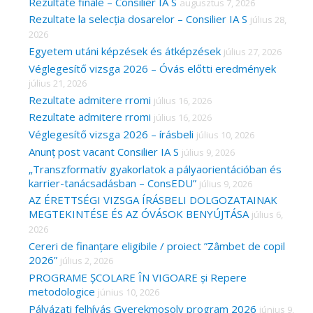
c
Rezultate finale – Consilier IA S
augusztus 7, 2026
Rezultate la selecția dosarelor – Consilier IA S
július 28,
h
2026
f
Egyetem utáni képzések és átképzések
július 27, 2026
o
Véglegesítő vizsga 2026 – Óvás előtti eredmények
r
július 21, 2026
Rezultate admitere rromi
július 16, 2026
:
Rezultate admitere rromi
július 16, 2026
Véglegesítő vizsga 2026 – írásbeli
július 10, 2026
Anunț post vacant Consilier IA S
július 9, 2026
„Transzformatív gyakorlatok a pályaorientációban és
karrier-tanácsadásban – ConsEDU”
július 9, 2026
AZ ÉRETTSÉGI VIZSGA ÍRÁSBELI DOLGOZATAINAK
MEGTEKINTÉSE ÉS AZ ÓVÁSOK BENYÚJTÁSA
július 6,
2026
Cereri de finanțare eligibile / proiect ”Zâmbet de copil
2026”
július 2, 2026
PROGRAME ȘCOLARE ÎN VIGOARE și Repere
metodologice
június 10, 2026
Pályázati felhívás Gyerekmosoly program 2026
június 9,