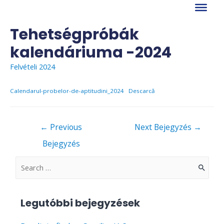
Skip
to
content
Tehetségpróbák
kalendáriuma -2024
Felvételi 2024
Calendarul-probelor-de-aptitudini_2024
Descarcă
Bejegyzés
←
Previous
Next Bejegyzés
→
navigáció
Bejegyzés
S
e
a
Legutóbbi bejegyzések
r