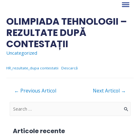
Skip
to
content
OLIMPIADA TEHNOLOGII –
REZULTATE DUPĂ
CONTESTAȚII
Uncategorized
HR_rezultate_dupa contestatii
Descarcă
Navigare
←
Previous Articol
Next Articol
→
în
articole
S
e
a
Articole recente
r