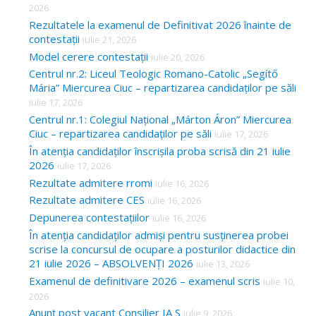
2026
Rezultatele la examenul de Definitivat 2026 înainte de
contestații
iulie 21, 2026
Model cerere contestații
iulie 20, 2026
Centrul nr.2: Liceul Teologic Romano-Catolic „Segítő
Mária” Miercurea Ciuc – repartizarea candidaților pe săli
iulie 17, 2026
Centrul nr.1: Colegiul Național „Márton Áron” Miercurea
Ciuc – repartizarea candidaților pe săli
iulie 17, 2026
În atenția candidaților înscrișila proba scrisă din 21 iulie
2026
iulie 17, 2026
Rezultate admitere rromi
iulie 16, 2026
Rezultate admitere CES
iulie 16, 2026
Depunerea contestațiilor
iulie 16, 2026
În atenția candidaților admiși pentru susținerea probei
scrise la concursul de ocupare a posturilor didactice din
21 iulie 2026 – ABSOLVENȚI 2026
iulie 13, 2026
Examenul de definitivare 2026 – examenul scris
iulie 10,
2026
Anunț post vacant Consilier IA S
iulie 9, 2026