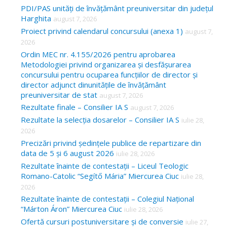
c
PDI/PAS unități de învățământ preuniversitar din județul
Harghita
august 7, 2026
h
Proiect privind calendarul concursului (anexa 1)
august 7,
f
2026
o
Ordin MEC nr. 4.155/2026 pentru aprobarea
Metodologiei privind organizarea și desfășurarea
r
concursului pentru ocuparea funcțiilor de director și
:
director adjunct dinunitățile de învățământ
preuniversitar de stat
august 7, 2026
Rezultate finale – Consilier IA S
august 7, 2026
Rezultate la selecția dosarelor – Consilier IA S
iulie 28,
2026
Precizări privind ședințele publice de repartizare din
data de 5 și 6 august 2026
iulie 28, 2026
Rezultate înainte de contestații – Liceul Teologic
Romano-Catolic “Segítő Mária” Miercurea Ciuc
iulie 28,
2026
Rezultate înainte de contestații – Colegiul Național
“Márton Áron” Miercurea Ciuc
iulie 28, 2026
Ofertă cursuri postuniversitare și de conversie
iulie 27,