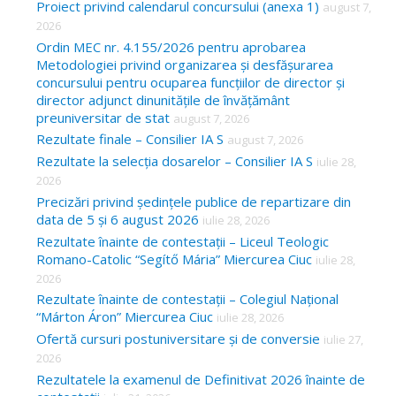
Proiect privind calendarul concursului (anexa 1)
august 7,
f
2026
o
Ordin MEC nr. 4.155/2026 pentru aprobarea
Metodologiei privind organizarea și desfășurarea
r
concursului pentru ocuparea funcțiilor de director și
:
director adjunct dinunitățile de învățământ
preuniversitar de stat
august 7, 2026
Rezultate finale – Consilier IA S
august 7, 2026
Rezultate la selecția dosarelor – Consilier IA S
iulie 28,
2026
Precizări privind ședințele publice de repartizare din
data de 5 și 6 august 2026
iulie 28, 2026
Rezultate înainte de contestații – Liceul Teologic
Romano-Catolic “Segítő Mária” Miercurea Ciuc
iulie 28,
2026
Rezultate înainte de contestații – Colegiul Național
“Márton Áron” Miercurea Ciuc
iulie 28, 2026
Ofertă cursuri postuniversitare și de conversie
iulie 27,
2026
Rezultatele la examenul de Definitivat 2026 înainte de