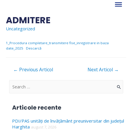
Skip
to
content
ADMITERE
Uncategorized
1_Procedura completare_transmitere fise_inregistrare in baza
date_2025
Descarcă
Navigare
←
Previous Articol
Next Articol
→
în
articole
S
e
a
Articole recente
r
c
PDI/PAS unități de învățământ preuniversitar din județul
Harghita
august 7, 2026
h