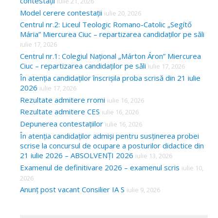
contestații
iulie 21, 2026
Model cerere contestații
iulie 20, 2026
Centrul nr.2: Liceul Teologic Romano-Catolic „Segítő
Mária” Miercurea Ciuc – repartizarea candidaților pe săli
iulie 17, 2026
Centrul nr.1: Colegiul Național „Márton Áron” Miercurea
Ciuc – repartizarea candidaților pe săli
iulie 17, 2026
În atenția candidaților înscrișila proba scrisă din 21 iulie
2026
iulie 17, 2026
Rezultate admitere rromi
iulie 16, 2026
Rezultate admitere CES
iulie 16, 2026
Depunerea contestațiilor
iulie 16, 2026
În atenția candidaților admiși pentru susținerea probei
scrise la concursul de ocupare a posturilor didactice din
21 iulie 2026 – ABSOLVENȚI 2026
iulie 13, 2026
Examenul de definitivare 2026 – examenul scris
iulie 10,
2026
Anunț post vacant Consilier IA S
iulie 9, 2026