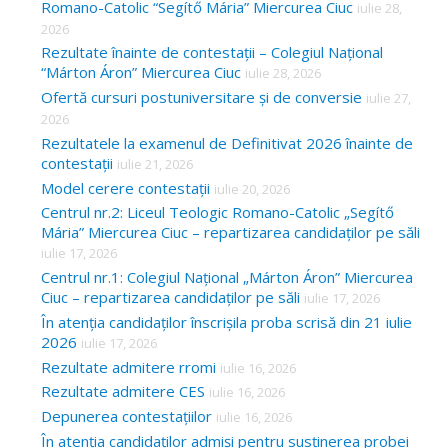
Romano-Catolic “Segítő Mária” Miercurea Ciuc
iulie 28,
2026
Rezultate înainte de contestații – Colegiul Național
“Márton Áron” Miercurea Ciuc
iulie 28, 2026
Ofertă cursuri postuniversitare și de conversie
iulie 27,
2026
Rezultatele la examenul de Definitivat 2026 înainte de
contestații
iulie 21, 2026
Model cerere contestații
iulie 20, 2026
Centrul nr.2: Liceul Teologic Romano-Catolic „Segítő
Mária” Miercurea Ciuc – repartizarea candidaților pe săli
iulie 17, 2026
Centrul nr.1: Colegiul Național „Márton Áron” Miercurea
Ciuc – repartizarea candidaților pe săli
iulie 17, 2026
În atenția candidaților înscrișila proba scrisă din 21 iulie
2026
iulie 17, 2026
Rezultate admitere rromi
iulie 16, 2026
Rezultate admitere CES
iulie 16, 2026
Depunerea contestațiilor
iulie 16, 2026
În atenția candidaților admiși pentru susținerea probei