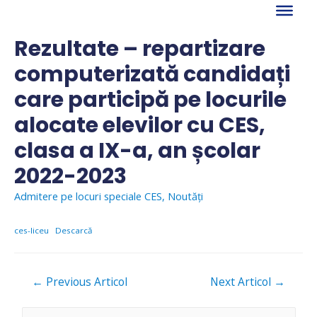
Skip
to
content
Rezultate – repartizare
computerizată candidați
care participă pe locurile
alocate elevilor cu CES,
clasa a IX-a, an școlar
2022-2023
Admitere pe locuri speciale CES
,
Noutăți
ces-liceu
Descarcă
Navigare
←
Previous Articol
Next Articol
→
în
articole