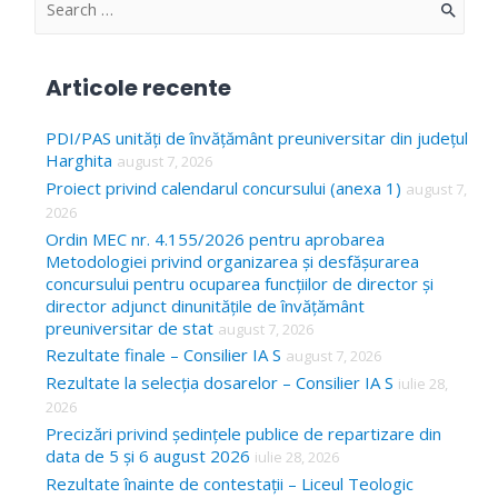
S
e
a
Articole recente
r
c
PDI/PAS unități de învățământ preuniversitar din județul
Harghita
august 7, 2026
h
Proiect privind calendarul concursului (anexa 1)
august 7,
f
2026
o
Ordin MEC nr. 4.155/2026 pentru aprobarea
Metodologiei privind organizarea și desfășurarea
r
concursului pentru ocuparea funcțiilor de director și
:
director adjunct dinunitățile de învățământ
preuniversitar de stat
august 7, 2026
Rezultate finale – Consilier IA S
august 7, 2026
Rezultate la selecția dosarelor – Consilier IA S
iulie 28,
2026
Precizări privind ședințele publice de repartizare din
data de 5 și 6 august 2026
iulie 28, 2026
Rezultate înainte de contestații – Liceul Teologic