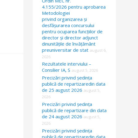
Ordin MEC nr.
4.155/2026 pentru aprobarea
Metodologiei
privind organizarea și
desfășurarea concursului
pentru ocuparea funcțiilor de
director și director adjunct
dinunitățile de învățământ
preuniversitar de stat
august 6,
2026
Rezultatele interviului –
Consilier IA, S
august 5, 2026
Precizări privind ședința
publică de repartizaredin data
de 25 august 2026
august 5,
2026
Precizări privind ședința
publică de repartizare din data
de 24 august 2026
august 5,
2026
Precizări privind ședința
publică de repartizaredin data