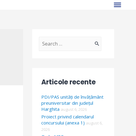
S
e
a
r
Articole recente
c
h
PDI/PAS unități de învățământ
f
preuniversitar din județul
Harghita
august 6, 2026
o
Proiect privind calendarul
r
concursului (anexa 1)
august 6,
2026
: