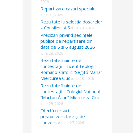
2026
Repartizare cazuri speciale
iulie 31, 2026
Rezultate la selecția dosarelor
– Consilier IA S
iulie 28, 2026
Precizări privind ședințele
publice de repartizare din
data de 5 și 6 august 2026
iulie 28, 2026
Rezultate înainte de
contestații – Liceul Teologic
Romano-Catolic “Segítő Mária”
Miercurea Ciuc
iulie 28, 2026
Rezultate înainte de
contestații – Colegiul Național
“Márton Áron” Miercurea Ciuc
iulie 28, 2026
Ofertă cursuri
postuniversitare și de
conversie
iulie 27, 2026