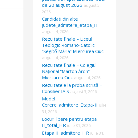
de 20 august 2026
august 5,
2026
Candidati din alte
judete_admitere_etapa_II
august 4, 2026
Rezultate finale – Liceul
Teologic Romano-Catolic
“Segítő Mária” Miercurea Ciuc
august 4, 2026
Rezultate finale – Colegiul
Național “Márton Áron”
Miercurea Ciuc
august 4, 2026
Rezultatele la proba scrisă –
Consilier IA S
august 3, 2026
Model
Cerere_admitere_Etapa-II
iulie
31, 2026
Locuri libere pentru etapa
II_total_HR
iulie 31, 2026
Etapa II_admitere_HR
iulie 31,