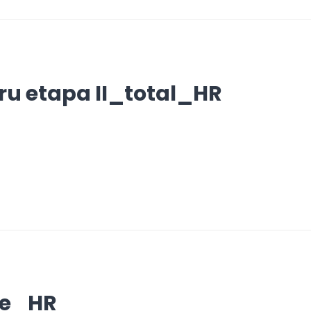
tru etapa II_total_HR
re_HR