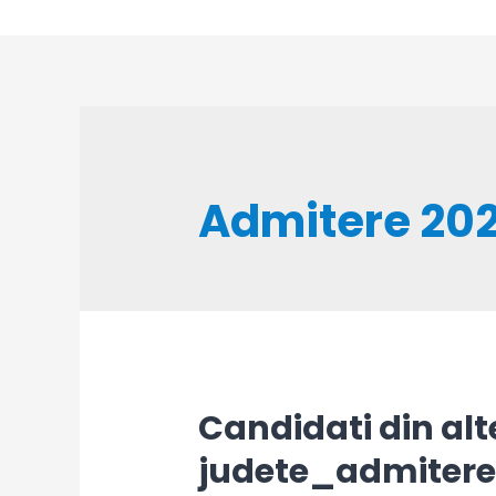
Skip
to
content
Admitere 20
Candidati din alt
judete_admitere