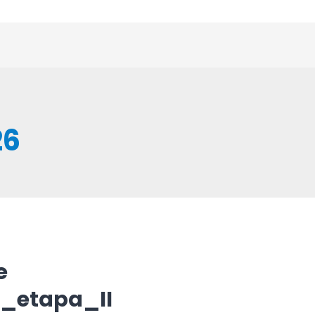
26
e
_etapa_II