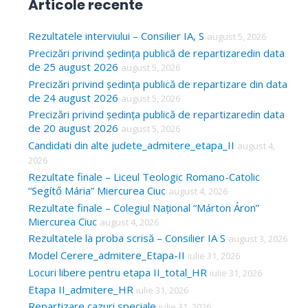
Articole recente
r
c
Rezultatele interviului – Consilier IA, S
august 5, 2026
Precizări privind ședința publică de repartizaredin data
h
de 25 august 2026
august 5, 2026
f
Precizări privind ședința publică de repartizare din data
o
de 24 august 2026
august 5, 2026
Precizări privind ședința publică de repartizaredin data
r
de 20 august 2026
august 5, 2026
:
Candidati din alte judete_admitere_etapa_II
august 4,
2026
Rezultate finale – Liceul Teologic Romano-Catolic
“Segítő Mária” Miercurea Ciuc
august 4, 2026
Rezultate finale – Colegiul Național “Márton Áron”
Miercurea Ciuc
august 4, 2026
Rezultatele la proba scrisă – Consilier IA S
august 3, 2026
Model Cerere_admitere_Etapa-II
iulie 31, 2026
Locuri libere pentru etapa II_total_HR
iulie 31, 2026
Etapa II_admitere_HR
iulie 31, 2026
Repartizare cazuri speciale
iulie 31, 2026