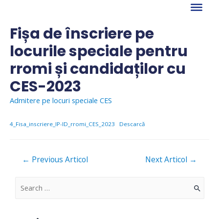
Skip
to
content
Fișa de înscriere pe
locurile speciale pentru
rromi și candidaților cu
CES-2023
Admitere pe locuri speciale CES
4_Fisa_inscriere_IP-ID_rromi_CES_2023
Descarcă
Navigare
←
Previous Articol
Next Articol
→
în
articole
S
e
a