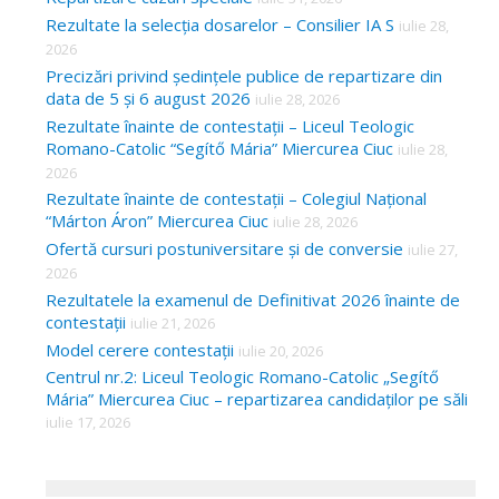
Rezultate la selecția dosarelor – Consilier IA S
iulie 28,
2026
Precizări privind ședințele publice de repartizare din
data de 5 și 6 august 2026
iulie 28, 2026
Rezultate înainte de contestații – Liceul Teologic
Romano-Catolic “Segítő Mária” Miercurea Ciuc
iulie 28,
2026
Rezultate înainte de contestații – Colegiul Național
“Márton Áron” Miercurea Ciuc
iulie 28, 2026
Ofertă cursuri postuniversitare și de conversie
iulie 27,
2026
Rezultatele la examenul de Definitivat 2026 înainte de
contestații
iulie 21, 2026
Model cerere contestații
iulie 20, 2026
Centrul nr.2: Liceul Teologic Romano-Catolic „Segítő
Mária” Miercurea Ciuc – repartizarea candidaților pe săli
iulie 17, 2026