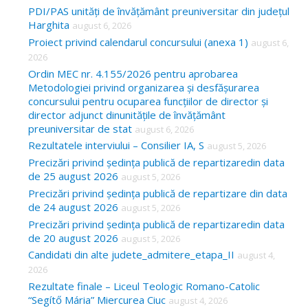
c
PDI/PAS unități de învățământ preuniversitar din județul
Harghita
august 6, 2026
h
Proiect privind calendarul concursului (anexa 1)
august 6,
f
2026
o
Ordin MEC nr. 4.155/2026 pentru aprobarea
Metodologiei privind organizarea și desfășurarea
r
concursului pentru ocuparea funcțiilor de director și
:
director adjunct dinunitățile de învățământ
preuniversitar de stat
august 6, 2026
Rezultatele interviului – Consilier IA, S
august 5, 2026
Precizări privind ședința publică de repartizaredin data
de 25 august 2026
august 5, 2026
Precizări privind ședința publică de repartizare din data
de 24 august 2026
august 5, 2026
Precizări privind ședința publică de repartizaredin data
de 20 august 2026
august 5, 2026
Candidati din alte judete_admitere_etapa_II
august 4,
2026
Rezultate finale – Liceul Teologic Romano-Catolic
“Segítő Mária” Miercurea Ciuc
august 4, 2026