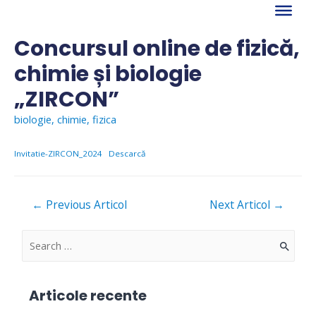
Skip
to
content
Concursul online de fizică,
chimie și biologie
„ZIRCON”
biologie
,
chimie
,
fizica
Invitatie-ZIRCON_2024
Descarcă
Navigare
←
Previous Articol
Next Articol
→
în
articole
S
e
a
Articole recente
r