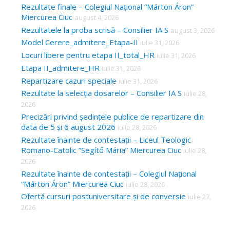
Rezultate finale – Colegiul Național “Márton Áron”
Miercurea Ciuc
august 4, 2026
Rezultatele la proba scrisă – Consilier IA S
august 3, 2026
Model Cerere_admitere_Etapa-II
iulie 31, 2026
Locuri libere pentru etapa II_total_HR
iulie 31, 2026
Etapa II_admitere_HR
iulie 31, 2026
Repartizare cazuri speciale
iulie 31, 2026
Rezultate la selecția dosarelor – Consilier IA S
iulie 28,
2026
Precizări privind ședințele publice de repartizare din
data de 5 și 6 august 2026
iulie 28, 2026
Rezultate înainte de contestații – Liceul Teologic
Romano-Catolic “Segítő Mária” Miercurea Ciuc
iulie 28,
2026
Rezultate înainte de contestații – Colegiul Național
“Márton Áron” Miercurea Ciuc
iulie 28, 2026
Ofertă cursuri postuniversitare și de conversie
iulie 27,
2026