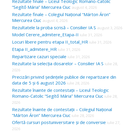
Rezultate finale – Liceul Teologic Romano-Catolic
“Segítő Mária” Miercurea Ciuc
august 4, 2026
Rezultate finale – Colegiul Național “Márton Áron”
Miercurea Ciuc
august 4, 2026
Rezultatele la proba scrisă – Consilier IA S
august 3, 2026
Model Cerere_admitere_Etapa-II
iulie 31, 2026
Locuri libere pentru etapa II_total_HR
iulie 31, 2026
Etapa II_admitere_HR
iulie 31, 2026
Repartizare cazuri speciale
iulie 31, 2026
Rezultate la selecția dosarelor – Consilier IA S
iulie 28,
2026
Precizări privind ședințele publice de repartizare din
data de 5 și 6 august 2026
iulie 28, 2026
Rezultate înainte de contestații – Liceul Teologic
Romano-Catolic “Segítő Mária” Miercurea Ciuc
iulie 28,
2026
Rezultate înainte de contestații – Colegiul Național
“Márton Áron” Miercurea Ciuc
iulie 28, 2026
Ofertă cursuri postuniversitare și de conversie
iulie 27,
2026