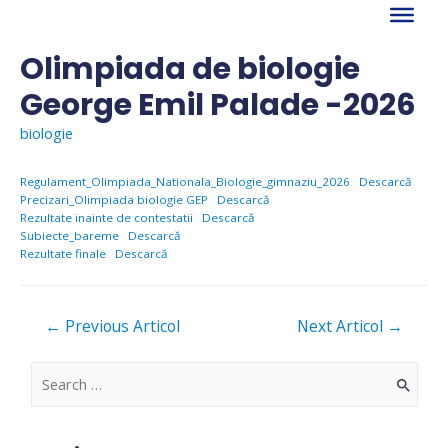
Skip
to
content
Olimpiada de biologie
George Emil Palade -2026
biologie
Regulament_Olimpiada_Nationala_Biologie_gimnaziu_2026
Descarcă
Precizari_Olimpiada biologie GEP
Descarcă
Rezultate inainte de contestatii
Descarcă
Subiecte_bareme
Descarcă
Rezultate finale
Descarcă
Navigare
←
Previous Articol
Next Articol
→
în
articole
S
e
a