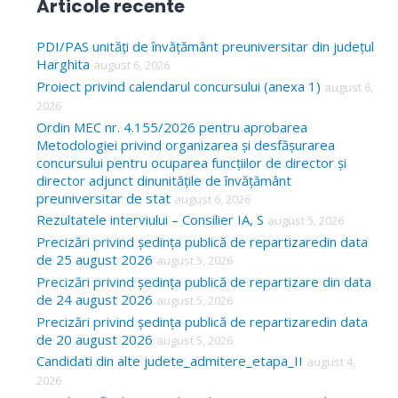
Articole recente
r
c
PDI/PAS unități de învățământ preuniversitar din județul
Harghita
august 6, 2026
h
Proiect privind calendarul concursului (anexa 1)
august 6,
f
2026
o
Ordin MEC nr. 4.155/2026 pentru aprobarea
Metodologiei privind organizarea și desfășurarea
r
concursului pentru ocuparea funcțiilor de director și
:
director adjunct dinunitățile de învățământ
preuniversitar de stat
august 6, 2026
Rezultatele interviului – Consilier IA, S
august 5, 2026
Precizări privind ședința publică de repartizaredin data
de 25 august 2026
august 5, 2026
Precizări privind ședința publică de repartizare din data
de 24 august 2026
august 5, 2026
Precizări privind ședința publică de repartizaredin data
de 20 august 2026
august 5, 2026
Candidati din alte judete_admitere_etapa_II
august 4,
2026