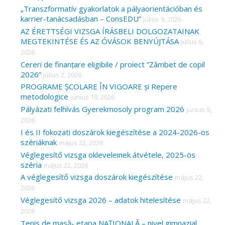
„Transzformatív gyakorlatok a pályaorientációban és
karrier-tanácsadásban – ConsEDU”
július 9, 2026
AZ ÉRETTSÉGI VIZSGA ÍRÁSBELI DOLGOZATAINAK
MEGTEKINTÉSE ÉS AZ ÓVÁSOK BENYÚJTÁSA
július 6,
2026
Cereri de finanțare eligibile / proiect ”Zâmbet de copil
2026”
július 2, 2026
PROGRAME ȘCOLARE ÎN VIGOARE și Repere
metodologice
június 10, 2026
Pályázati felhívás Gyerekmosoly program 2026
június 9,
2026
I és II fokozati doszárok kiegészítése a 2024-2026-os
szériáknak
május 22, 2026
Véglegesítő vizsga okleveleinek átvétele, 2025-ös
széria
május 22, 2026
A véglegesítő vizsga doszárok kiegészítése
május 22,
2026
Véglegesítő vizsga 2026 – adatok hitelesítése
május 22,
2026
Tenis de masă- etapa NAȚIONALĂ – nivel gimnazial