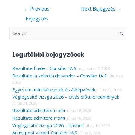
Bejegyzés
←
Previous
Next Bejegyzés
→
navigáció
Bejegyzés
S
e
a
Legutóbbi bejegyzések
r
c
Rezultate finale – Consilier IA S
augusztus 7, 2026
Rezultate la selecția dosarelor – Consilier IA S
július 28,
h
2026
f
Egyetem utáni képzések és átképzések
július 27, 2026
o
Véglegesítő vizsga 2026 – Óvás előtti eredmények
r
július 21, 2026
Rezultate admitere rromi
július 16, 2026
:
Rezultate admitere rromi
július 16, 2026
Véglegesítő vizsga 2026 – írásbeli
július 10, 2026
Anunț post vacant Consilier IA S
július 9, 2026