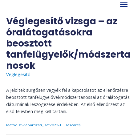
Skip
to
content
Véglegesítő vizsga – az
óralátogatásokra
beosztott
tanfelügyelők/módszerta
nosok
Véglegesítő
A jelöltek sürgősen vegyék fel a kapcsolatot az ellenőrzésre
beosztott tanfelügyelővel/módszertanossal az óralátogatás
dátumának leszögezése érdekében. Az első ellenőrzést az
első félévben meg kell tartani.
Metodisti-repartizati_Def2022-1
Descarcă