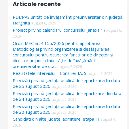
Articole recente
c
h
PDI/PAS unități de învățământ preuniversitar din județul
f
Harghita
august 6, 2026
Proiect privind calendarul concursului (anexa 1)
o
august 6,
2026
r
Ordin MEC nr. 4.155/2026 pentru aprobarea
:
Metodologiei privind organizarea și desfășurarea
concursului pentru ocuparea funcțiilor de director și
director adjunct dinunitățile de învățământ
preuniversitar de stat
august 6, 2026
Rezultatele interviului – Consilier IA, S
august 5, 2026
Precizări privind ședința publică de repartizaredin data
de 25 august 2026
august 5, 2026
Precizări privind ședința publică de repartizare din data
de 24 august 2026
august 5, 2026
Precizări privind ședința publică de repartizaredin data
de 20 august 2026
august 5, 2026
Candidati din alte judete_admitere_etapa_II
august 4,
2026