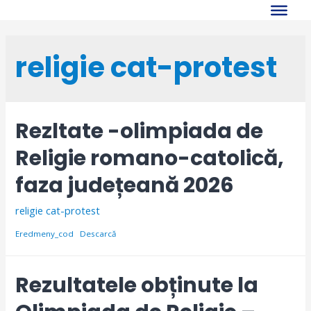
Skip
to
content
religie cat-protest
Rezltate -olimpiada de
Religie romano-catolică,
faza județeană 2026
religie cat-protest
Eredmeny_cod
Descarcă
Rezultatele obținute la