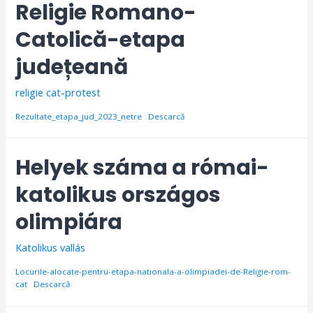
Religie Romano-
Catolică-etapa
județeană
religie cat-protest
Rezultate_etapa_jud_2023_netre
Descarcă
Helyek száma a római-
katolikus országos
olimpiára
Katolikus vallás
Locurile-alocate-pentru-etapa-nationala-a-olimpiadei-de-Religie-rom-
cat
Descarcă