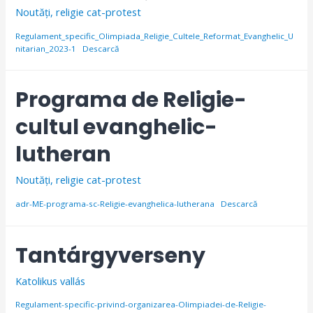
Noutăți
,
religie cat-protest
Regulament_specific_Olimpiada_Religie_Cultele_Reformat_Evanghelic_U
nitarian_2023-1
Descarcă
Programa de Religie-
cultul evanghelic-
lutheran
Noutăți
,
religie cat-protest
adr-ME-programa-sc-Religie-evanghelica-lutherana
Descarcă
Tantárgyverseny
Katolikus vallás
Regulament-specific-privind-organizarea-Olimpiadei-de-Religie-