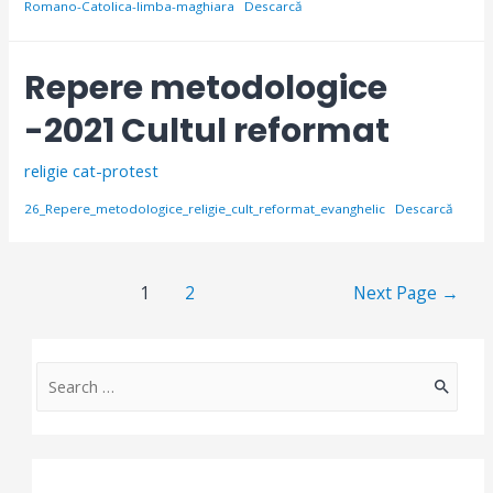
Romano-Catolica-limba-maghiara
Descarcă
Repere metodologice
-2021 Cultul reformat
religie cat-protest
26_Repere_metodologice_religie_cult_reformat_evanghelic
Descarcă
Paginație
1
2
Next Page
→
articole
S
e
a
r