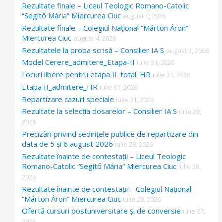
Rezultate finale – Liceul Teologic Romano-Catolic
“Segítő Mária” Miercurea Ciuc
august 4, 2026
Rezultate finale – Colegiul Național “Márton Áron”
Miercurea Ciuc
august 4, 2026
Rezultatele la proba scrisă – Consilier IA S
august 3, 2026
Model Cerere_admitere_Etapa-II
iulie 31, 2026
Locuri libere pentru etapa II_total_HR
iulie 31, 2026
Etapa II_admitere_HR
iulie 31, 2026
Repartizare cazuri speciale
iulie 31, 2026
Rezultate la selecția dosarelor – Consilier IA S
iulie 28,
2026
Precizări privind ședințele publice de repartizare din
data de 5 și 6 august 2026
iulie 28, 2026
Rezultate înainte de contestații – Liceul Teologic
Romano-Catolic “Segítő Mária” Miercurea Ciuc
iulie 28,
2026
Rezultate înainte de contestații – Colegiul Național
“Márton Áron” Miercurea Ciuc
iulie 28, 2026
Ofertă cursuri postuniversitare și de conversie
iulie 27,
2026