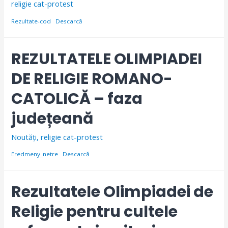
religie cat-protest
Rezultate-cod
Descarcă
REZULTATELE OLIMPIADEI
DE RELIGIE ROMANO-
CATOLICĂ – faza
județeană
Noutăți
,
religie cat-protest
Eredmeny_netre
Descarcă
Rezultatele Olimpiadei de
Religie pentru cultele