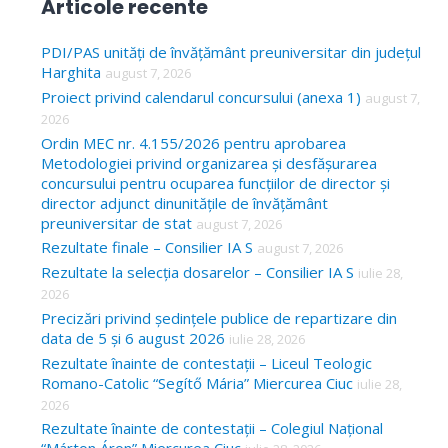
Articole recente
r
c
PDI/PAS unități de învățământ preuniversitar din județul
Harghita
august 7, 2026
h
Proiect privind calendarul concursului (anexa 1)
august 7,
f
2026
o
Ordin MEC nr. 4.155/2026 pentru aprobarea
Metodologiei privind organizarea și desfășurarea
r
concursului pentru ocuparea funcțiilor de director și
:
director adjunct dinunitățile de învățământ
preuniversitar de stat
august 7, 2026
Rezultate finale – Consilier IA S
august 7, 2026
Rezultate la selecția dosarelor – Consilier IA S
iulie 28,
2026
Precizări privind ședințele publice de repartizare din
data de 5 și 6 august 2026
iulie 28, 2026
Rezultate înainte de contestații – Liceul Teologic
Romano-Catolic “Segítő Mária” Miercurea Ciuc
iulie 28,
2026
Rezultate înainte de contestații – Colegiul Național