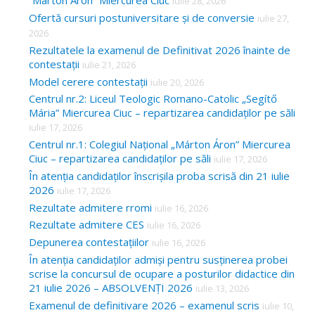
“Márton Áron” Miercurea Ciuc
iulie 28, 2026
Ofertă cursuri postuniversitare și de conversie
iulie 27,
2026
Rezultatele la examenul de Definitivat 2026 înainte de
contestații
iulie 21, 2026
Model cerere contestații
iulie 20, 2026
Centrul nr.2: Liceul Teologic Romano-Catolic „Segítő
Mária” Miercurea Ciuc – repartizarea candidaților pe săli
iulie 17, 2026
Centrul nr.1: Colegiul Național „Márton Áron” Miercurea
Ciuc – repartizarea candidaților pe săli
iulie 17, 2026
În atenția candidaților înscrișila proba scrisă din 21 iulie
2026
iulie 17, 2026
Rezultate admitere rromi
iulie 16, 2026
Rezultate admitere CES
iulie 16, 2026
Depunerea contestațiilor
iulie 16, 2026
În atenția candidaților admiși pentru susținerea probei
scrise la concursul de ocupare a posturilor didactice din
21 iulie 2026 – ABSOLVENȚI 2026
iulie 13, 2026
Examenul de definitivare 2026 – examenul scris
iulie 10,