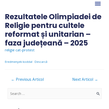
Skip
to
content
Rezultatele Olimpiadei de
Religie pentru cultele
reformat și unitarian –
faza județeană – 2025
religie cat-protest
Eredmenyek koddal
Descarcă
Navigare
←
Previous Articol
Next Articol
→
în
articole
S
e
a