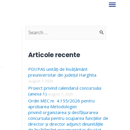
S
e
a
Articole recente
r
PDI/PAS unități de învățământ
c
preuniversitar din județul Harghita
h
august 7, 2026
f
Proiect privind calendarul concursului
(anexa 1)
august 7, 2026
o
Ordin MEC nr. 4.155/2026 pentru
r
aprobarea Metodologiei
privind organizarea și desfășurarea
:
concursului pentru ocuparea funcțiilor de
director și director adjunct dinunitățile
de învățământ preuniversitar de stat