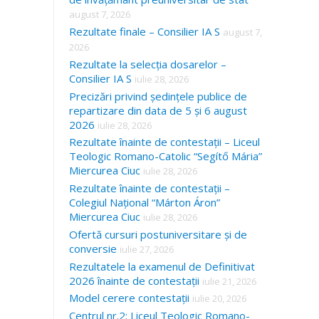
august 7, 2026
Rezultate finale – Consilier IA S
august 7,
2026
Rezultate la selecția dosarelor –
Consilier IA S
iulie 28, 2026
Precizări privind ședințele publice de
repartizare din data de 5 și 6 august
2026
iulie 28, 2026
Rezultate înainte de contestații – Liceul
Teologic Romano-Catolic “Segítő Mária”
Miercurea Ciuc
iulie 28, 2026
Rezultate înainte de contestații –
Colegiul Național “Márton Áron”
Miercurea Ciuc
iulie 28, 2026
Ofertă cursuri postuniversitare și de
conversie
iulie 27, 2026
Rezultatele la examenul de Definitivat
2026 înainte de contestații
iulie 21, 2026
Model cerere contestații
iulie 20, 2026
Centrul nr.2: Liceul Teologic Romano-