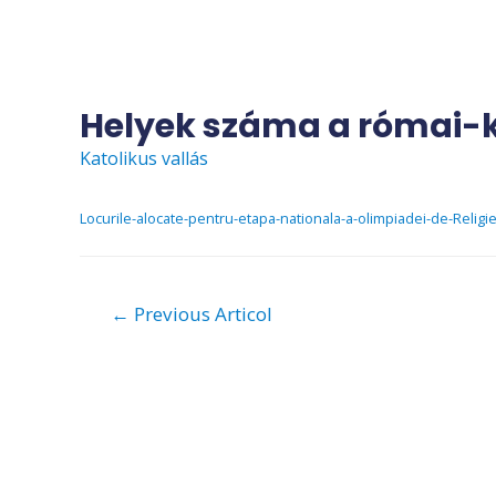
Skip
to
content
Helyek száma a római-k
Katolikus vallás
Locurile-alocate-pentru-etapa-nationala-a-olimpiadei-de-Religi
Navigare
←
Previous Articol
în
articole