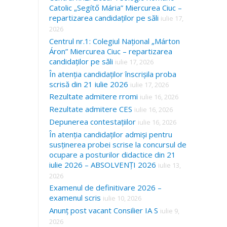
Catolic „Segítő Mária” Miercurea Ciuc –
repartizarea candidaților pe săli
iulie 17,
2026
Centrul nr.1: Colegiul Național „Márton
Áron” Miercurea Ciuc – repartizarea
candidaților pe săli
iulie 17, 2026
În atenția candidaților înscrișila proba
scrisă din 21 iulie 2026
iulie 17, 2026
Rezultate admitere rromi
iulie 16, 2026
Rezultate admitere CES
iulie 16, 2026
Depunerea contestațiilor
iulie 16, 2026
În atenția candidaților admiși pentru
susținerea probei scrise la concursul de
ocupare a posturilor didactice din 21
iulie 2026 – ABSOLVENȚI 2026
iulie 13,
2026
Examenul de definitivare 2026 –
examenul scris
iulie 10, 2026
Anunț post vacant Consilier IA S
iulie 9,
2026