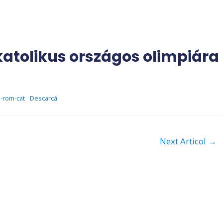
atolikus országos olimpiára
e-rom-cat
Descarcă
Next Articol
→