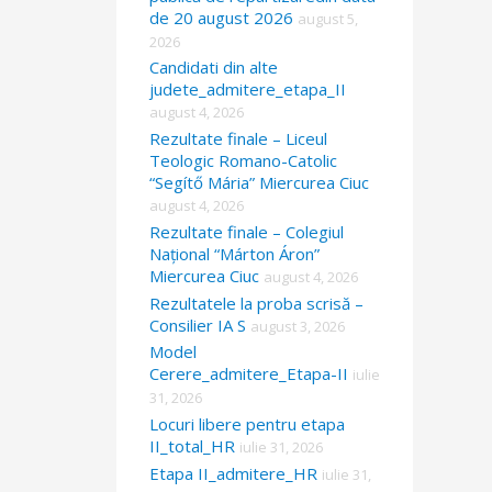
de 20 august 2026
august 5,
2026
Candidati din alte
judete_admitere_etapa_II
august 4, 2026
Rezultate finale – Liceul
Teologic Romano-Catolic
“Segítő Mária” Miercurea Ciuc
august 4, 2026
Rezultate finale – Colegiul
Național “Márton Áron”
Miercurea Ciuc
august 4, 2026
Rezultatele la proba scrisă –
Consilier IA S
august 3, 2026
Model
Cerere_admitere_Etapa-II
iulie
31, 2026
Locuri libere pentru etapa
II_total_HR
iulie 31, 2026
Etapa II_admitere_HR
iulie 31,