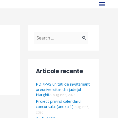
S
e
a
r
Articole recente
c
h
PDI/PAS unități de învățământ
f
preuniversitar din județul
Harghita
august 6, 2026
o
Proiect privind calendarul
r
concursului (anexa 1)
august 6,
2026
: