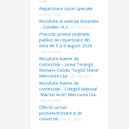
2026
Repartizare cazuri speciale
iulie 31, 2026
Rezultate la selecția dosarelor
– Consilier IA S
iulie 28, 2026
Precizări privind ședințele
publice de repartizare din
data de 5 și 6 august 2026
iulie 28, 2026
Rezultate înainte de
contestații – Liceul Teologic
Romano-Catolic “Segítő Mária”
Miercurea Ciuc
iulie 28, 2026
Rezultate înainte de
contestații – Colegiul Național
“Márton Áron” Miercurea Ciuc
iulie 28, 2026
Ofertă cursuri
postuniversitare și de
conversie
iulie 27, 2026