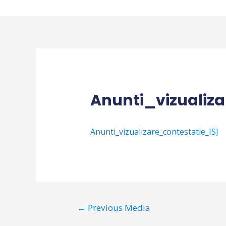
Skip
to
content
Anunti_vizualiza
Anunti_vizualizare_contestatie_ISJ
Navigare
←
Previous Media
în