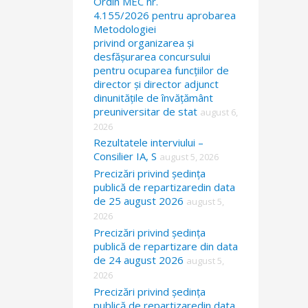
Ordin MEC nr.
4.155/2026 pentru aprobarea
Metodologiei
privind organizarea și
desfășurarea concursului
pentru ocuparea funcțiilor de
director și director adjunct
dinunitățile de învățământ
preuniversitar de stat
august 6,
2026
Rezultatele interviului –
Consilier IA, S
august 5, 2026
Precizări privind ședința
publică de repartizaredin data
de 25 august 2026
august 5,
2026
Precizări privind ședința
publică de repartizare din data
de 24 august 2026
august 5,
2026
Precizări privind ședința
publică de repartizaredin data