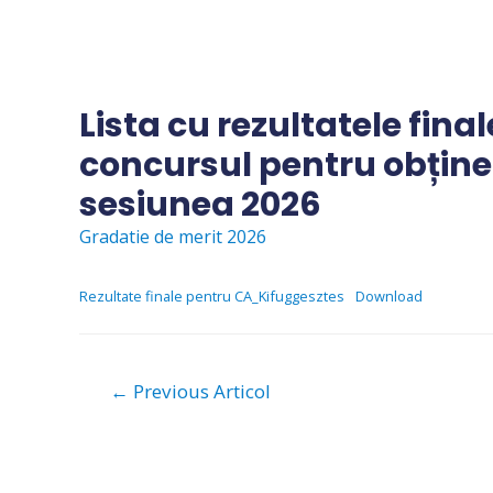
Skip
to
content
Lista cu rezultatele fina
concursul pentru obține
sesiunea 2026
Gradatie de merit 2026
Rezultate finale pentru CA_Kifuggesztes
Download
Navigare
←
Previous Articol
în
articole