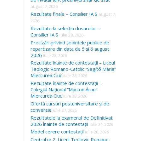
august 7, 2026
Rezultate finale – Consilier IA S
august 7,
2026
Rezultate la selecția dosarelor –
Consilier IA S
iulie 28, 2026
Precizări privind ședințele publice de
repartizare din data de 5 și 6 august
2026
iulie 28, 2026
Rezultate înainte de contestații – Liceul
Teologic Romano-Catolic “Segítő Mária”
Miercurea Ciuc
iulie 28, 2026
Rezultate înainte de contestații –
Colegiul Național “Márton Áron”
Miercurea Ciuc
iulie 28, 2026
Ofertă cursuri postuniversitare și de
conversie
iulie 27, 2026
Rezultatele la examenul de Definitivat
2026 înainte de contestații
iulie 21, 2026
Model cerere contestații
iulie 20, 2026
Centrul nr.2: Liceul Teologic Romano-