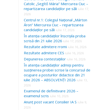
Catolic „Segítő Mária” Miercurea Ciuc –
repartizarea candidaților pe săli
iulie 17,
2026
Centrul nr.1: Colegiul Național „Márton
Áron” Miercurea Ciuc – repartizarea
candidaților pe săli
iulie 17, 2026
În atenția candidaților înscrișila proba
scrisă din 21 iulie 2026
iulie 17, 2026
Rezultate admitere rromi
iulie 16, 2026
Rezultate admitere CES
iulie 16, 2026
Depunerea contestațiilor
iulie 16, 2026
În atenția candidaților admiși pentru
susținerea probei scrise la concursul de
ocupare a posturilor didactice din 21
iulie 2026 – ABSOLVENȚI 2026
iulie 13,
2026
Examenul de definitivare 2026 –
examenul scris
iulie 10, 2026
Anunț post vacant Consilier IA S
iulie 9,
2026