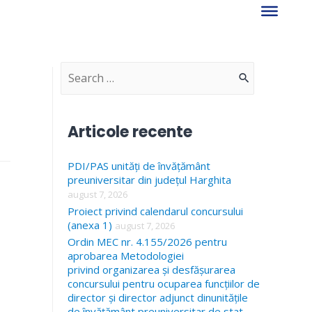
S
e
a
Articole recente
r
PDI/PAS unități de învățământ
c
preuniversitar din județul Harghita
h
august 7, 2026
f
Proiect privind calendarul concursului
(anexa 1)
august 7, 2026
o
Ordin MEC nr. 4.155/2026 pentru
r
aprobarea Metodologiei
privind organizarea și desfășurarea
:
concursului pentru ocuparea funcțiilor de
director și director adjunct dinunitățile
de învățământ preuniversitar de stat