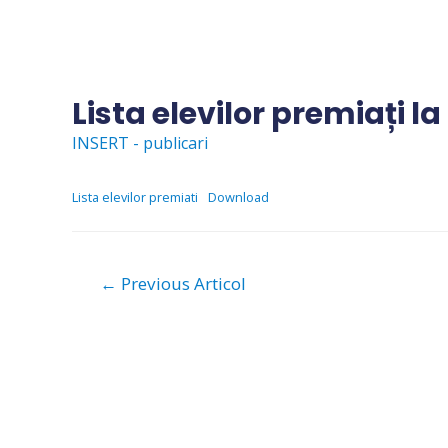
Skip
to
content
Lista elevilor premiați 
INSERT - publicari
Lista elevilor premiati
Download
Navigare
←
Previous Articol
în
articole