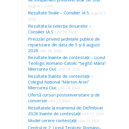
august 7, 2026
Rezultate finale – Consilier IA S
august 7,
2026
Rezultate la selecția dosarelor –
Consilier IA S
iulie 28, 2026
Precizări privind ședințele publice de
repartizare din data de 5 și 6 august
2026
iulie 28, 2026
Rezultate înainte de contestații – Liceul
Teologic Romano-Catolic “Segítő Mária”
Miercurea Ciuc
iulie 28, 2026
Rezultate înainte de contestații –
Colegiul Național “Márton Áron”
Miercurea Ciuc
iulie 28, 2026
Ofertă cursuri postuniversitare și de
conversie
iulie 27, 2026
Rezultatele la examenul de Definitivat
2026 înainte de contestații
iulie 21, 2026
Model cerere contestații
iulie 20, 2026
Centrul nr.2: Liceul Teologic Romano-