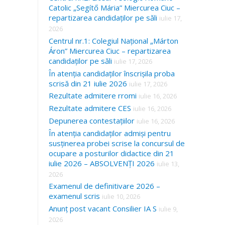
Catolic „Segítő Mária” Miercurea Ciuc –
repartizarea candidaților pe săli
iulie 17,
2026
Centrul nr.1: Colegiul Național „Márton
Áron” Miercurea Ciuc – repartizarea
candidaților pe săli
iulie 17, 2026
În atenția candidaților înscrișila proba
scrisă din 21 iulie 2026
iulie 17, 2026
Rezultate admitere rromi
iulie 16, 2026
Rezultate admitere CES
iulie 16, 2026
Depunerea contestațiilor
iulie 16, 2026
În atenția candidaților admiși pentru
susținerea probei scrise la concursul de
ocupare a posturilor didactice din 21
iulie 2026 – ABSOLVENȚI 2026
iulie 13,
2026
Examenul de definitivare 2026 –
examenul scris
iulie 10, 2026
Anunț post vacant Consilier IA S
iulie 9,
2026