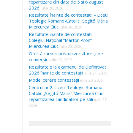
repartizare din data de 5 și 6 august
2026
iulie 28, 2026
Rezultate înainte de contestații – Liceul
Teologic Romano-Catolic “Segítő Mária”
Miercurea Ciuc
iulie 28, 2026
Rezultate înainte de contestații –
Colegiul Național “Márton Áron”
Miercurea Ciuc
iulie 28, 2026
Ofertă cursuri postuniversitare și de
conversie
iulie 27, 2026
Rezultatele la examenul de Definitivat
2026 înainte de contestații
iulie 21, 2026
Model cerere contestații
iulie 20, 2026
Centrul nr.2: Liceul Teologic Romano-
Catolic „Segítő Mária” Miercurea Ciuc –
repartizarea candidaților pe săli
iulie 17,
2026