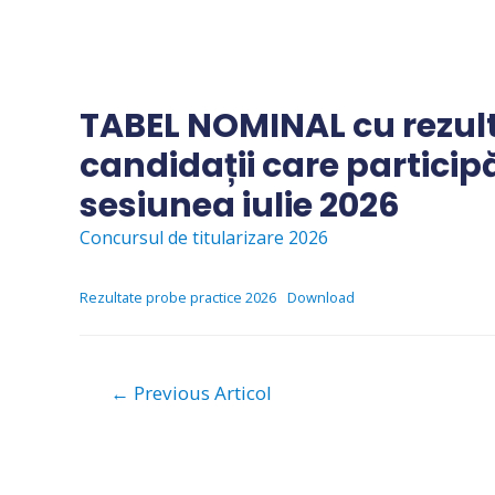
Skip
to
content
TABEL NOMINAL cu rezult
candidații care participă
sesiunea iulie 2026
Concursul de titularizare 2026
Rezultate probe practice 2026
Download
Navigare
←
Previous Articol
în
articole