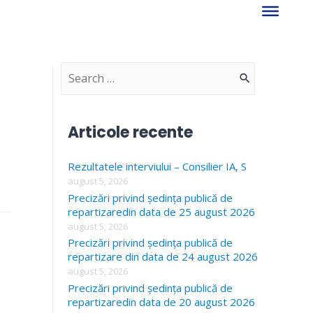
S
e
a
Articole recente
r
Rezultatele interviului – Consilier IA, S
c
august 5, 2026
h
Precizări privind ședința publică de
f
repartizaredin data de 25 august 2026
august 5, 2026
o
Precizări privind ședința publică de
r
repartizare din data de 24 august 2026
august 5, 2026
:
Precizări privind ședința publică de
repartizaredin data de 20 august 2026