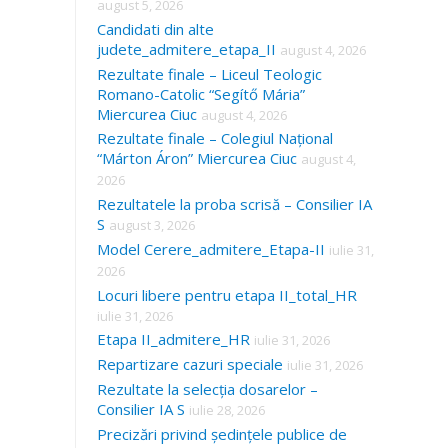
august 5, 2026
Candidati din alte
judete_admitere_etapa_II
august 4, 2026
Rezultate finale – Liceul Teologic
Romano-Catolic “Segítő Mária”
Miercurea Ciuc
august 4, 2026
Rezultate finale – Colegiul Național
“Márton Áron” Miercurea Ciuc
august 4,
2026
Rezultatele la proba scrisă – Consilier IA
S
august 3, 2026
Model Cerere_admitere_Etapa-II
iulie 31,
2026
Locuri libere pentru etapa II_total_HR
iulie 31, 2026
Etapa II_admitere_HR
iulie 31, 2026
Repartizare cazuri speciale
iulie 31, 2026
Rezultate la selecția dosarelor –
Consilier IA S
iulie 28, 2026
Precizări privind ședințele publice de