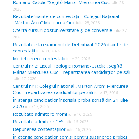
Romano-Catolic “Segítő Mária” Miercurea Ciuc
iulie 28,
2026
Rezultate înainte de contestații – Colegiul Național
“Márton Áron” Miercurea Ciuc
iulie 28, 2026
Ofertă cursuri postuniversitare și de conversie
iulie 27,
2026
Rezultatele la examenul de Definitivat 2026 înainte de
contestații
iulie 21, 2026
Model cerere contestații
iulie 20, 2026
Centrul nr.2: Liceul Teologic Romano-Catolic „Segítő
Mária” Miercurea Ciuc – repartizarea candidaților pe săli
iulie 17, 2026
Centrul nr.1: Colegiul Național „Márton Áron” Miercurea
Ciuc – repartizarea candidaților pe săli
iulie 17, 2026
În atenția candidaților înscrișila proba scrisă din 21 iulie
2026
iulie 17, 2026
Rezultate admitere rromi
iulie 16, 2026
Rezultate admitere CES
iulie 16, 2026
Depunerea contestațiilor
iulie 16, 2026
În atenția candidaților admiși pentru susținerea probei