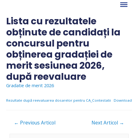
Skip
to
content
Lista cu rezultatele
obținute de candidați la
concursul pentru
obținerea gradației de
merit sesiunea 2026,
după reevaluare
Gradatie de merit 2026
Rezultate după reevaluarea dosarelor pentru CA_Contestatii
Download
Navigare
←
Previous Articol
Next Articol
→
în
articole