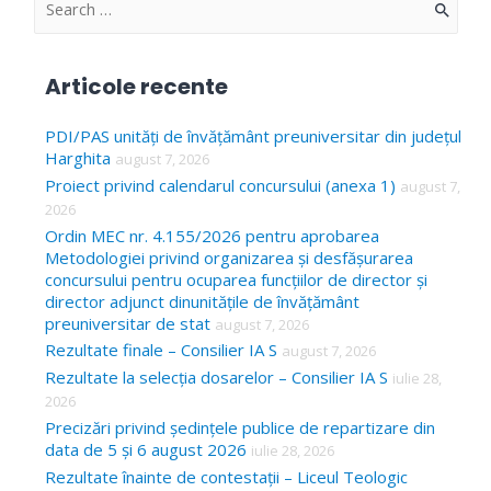
S
e
a
Articole recente
r
c
PDI/PAS unități de învățământ preuniversitar din județul
Harghita
august 7, 2026
h
Proiect privind calendarul concursului (anexa 1)
august 7,
f
2026
o
Ordin MEC nr. 4.155/2026 pentru aprobarea
Metodologiei privind organizarea și desfășurarea
r
concursului pentru ocuparea funcțiilor de director și
:
director adjunct dinunitățile de învățământ
preuniversitar de stat
august 7, 2026
Rezultate finale – Consilier IA S
august 7, 2026
Rezultate la selecția dosarelor – Consilier IA S
iulie 28,
2026
Precizări privind ședințele publice de repartizare din
data de 5 și 6 august 2026
iulie 28, 2026
Rezultate înainte de contestații – Liceul Teologic