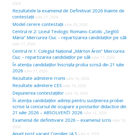
2026
Rezultatele la examenul de Definitivat 2026 înainte de
contestații
iulie 21, 2026
Model cerere contestații
iulie 20, 2026
Centrul nr.2: Liceul Teologic Romano-Catolic „Segítő
Mária” Miercurea Ciuc – repartizarea candidaților pe săli
iulie 17, 2026
Centrul nr.1: Colegiul Național „Márton Áron” Miercurea
Ciuc – repartizarea candidaților pe săli
iulie 17, 2026
În atenția candidaților înscrișila proba scrisă din 21 iulie
2026
iulie 17, 2026
Rezultate admitere rromi
iulie 16, 2026
Rezultate admitere CES
iulie 16, 2026
Depunerea contestațiilor
iulie 16, 2026
În atenția candidaților admiși pentru susținerea probei
scrise la concursul de ocupare a posturilor didactice din
21 iulie 2026 – ABSOLVENȚI 2026
iulie 13, 2026
Examenul de definitivare 2026 – examenul scris
iulie 10,
2026
Anunț post vacant Consilier IA S
iulie 9, 2026