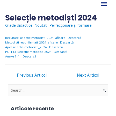
Skip
to
content
Selecție metodiști 2024
Grade didactice
,
Noutăți
,
Perfecționare și formare
Rezultate selectie metodisti_2024_afisare
Descarcă
Metodisti reconfirmati_2024_afisare
Descarcă
Apel selectie metodisti_2024
Descarcă
PO-143_Selectie metodisti 2024
Descarcă
Anexe 1-4.
Descarcă
Navigare
←
Previous Articol
Next Articol
→
în
articole
S
e
a
Articole recente
r