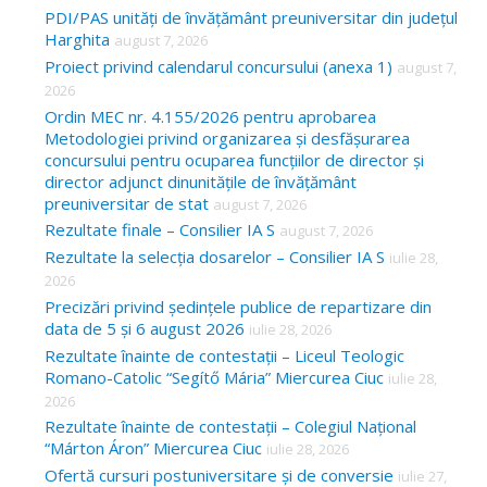
c
PDI/PAS unități de învățământ preuniversitar din județul
Harghita
august 7, 2026
h
Proiect privind calendarul concursului (anexa 1)
august 7,
f
2026
o
Ordin MEC nr. 4.155/2026 pentru aprobarea
Metodologiei privind organizarea și desfășurarea
r
concursului pentru ocuparea funcțiilor de director și
:
director adjunct dinunitățile de învățământ
preuniversitar de stat
august 7, 2026
Rezultate finale – Consilier IA S
august 7, 2026
Rezultate la selecția dosarelor – Consilier IA S
iulie 28,
2026
Precizări privind ședințele publice de repartizare din
data de 5 și 6 august 2026
iulie 28, 2026
Rezultate înainte de contestații – Liceul Teologic
Romano-Catolic “Segítő Mária” Miercurea Ciuc
iulie 28,
2026
Rezultate înainte de contestații – Colegiul Național
“Márton Áron” Miercurea Ciuc
iulie 28, 2026
Ofertă cursuri postuniversitare și de conversie
iulie 27,