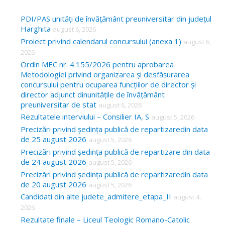
r
c
PDI/PAS unități de învățământ preuniversitar din județul
Harghita
august 6, 2026
h
Proiect privind calendarul concursului (anexa 1)
august 6,
f
2026
o
Ordin MEC nr. 4.155/2026 pentru aprobarea
Metodologiei privind organizarea și desfășurarea
r
concursului pentru ocuparea funcțiilor de director și
:
director adjunct dinunitățile de învățământ
preuniversitar de stat
august 6, 2026
Rezultatele interviului – Consilier IA, S
august 5, 2026
Precizări privind ședința publică de repartizaredin data
de 25 august 2026
august 5, 2026
Precizări privind ședința publică de repartizare din data
de 24 august 2026
august 5, 2026
Precizări privind ședința publică de repartizaredin data
de 20 august 2026
august 5, 2026
Candidati din alte judete_admitere_etapa_II
august 4,
2026
Rezultate finale – Liceul Teologic Romano-Catolic