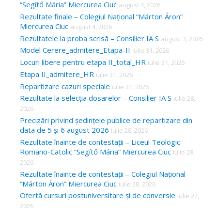
“Segítő Mária” Miercurea Ciuc
august 4, 2026
Rezultate finale – Colegiul Național “Márton Áron”
Miercurea Ciuc
august 4, 2026
Rezultatele la proba scrisă – Consilier IA S
august 3, 2026
Model Cerere_admitere_Etapa-II
iulie 31, 2026
Locuri libere pentru etapa II_total_HR
iulie 31, 2026
Etapa II_admitere_HR
iulie 31, 2026
Repartizare cazuri speciale
iulie 31, 2026
Rezultate la selecția dosarelor – Consilier IA S
iulie 28,
2026
Precizări privind ședințele publice de repartizare din
data de 5 și 6 august 2026
iulie 28, 2026
Rezultate înainte de contestații – Liceul Teologic
Romano-Catolic “Segítő Mária” Miercurea Ciuc
iulie 28,
2026
Rezultate înainte de contestații – Colegiul Național
“Márton Áron” Miercurea Ciuc
iulie 28, 2026
Ofertă cursuri postuniversitare și de conversie
iulie 27,
2026