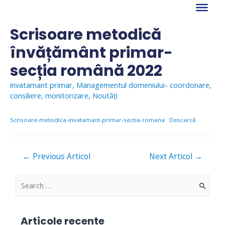
Skip
to
content
Scrisoare metodică
învățământ primar-
secția română 2022
invatamant primar
,
Managementul domeniului- coordonare,
consiliere, monitorizare
,
Noutăți
Scrisoare-metodica-invatamant-primar-sectia-romana
Descarcă
Navigare
←
Previous Articol
Next Articol
→
în
articole
S
e
a
Articole recente