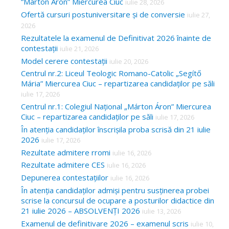
“Márton Áron” Miercurea Ciuc
iulie 28, 2026
Ofertă cursuri postuniversitare și de conversie
iulie 27,
2026
Rezultatele la examenul de Definitivat 2026 înainte de
contestații
iulie 21, 2026
Model cerere contestații
iulie 20, 2026
Centrul nr.2: Liceul Teologic Romano-Catolic „Segítő
Mária” Miercurea Ciuc – repartizarea candidaților pe săli
iulie 17, 2026
Centrul nr.1: Colegiul Național „Márton Áron” Miercurea
Ciuc – repartizarea candidaților pe săli
iulie 17, 2026
În atenția candidaților înscrișila proba scrisă din 21 iulie
2026
iulie 17, 2026
Rezultate admitere rromi
iulie 16, 2026
Rezultate admitere CES
iulie 16, 2026
Depunerea contestațiilor
iulie 16, 2026
În atenția candidaților admiși pentru susținerea probei
scrise la concursul de ocupare a posturilor didactice din
21 iulie 2026 – ABSOLVENȚI 2026
iulie 13, 2026
Examenul de definitivare 2026 – examenul scris
iulie 10,