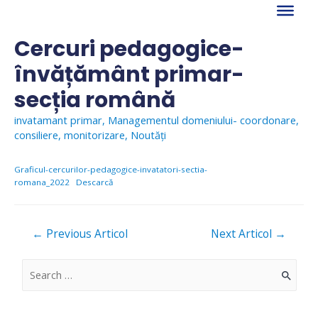
Skip
to
content
Cercuri pedagogice-
învățământ primar-
secția română
invatamant primar
,
Managementul domeniului- coordonare,
consiliere, monitorizare
,
Noutăți
Graficul-cercurilor-pedagogice-invatatori-sectia-
romana_2022
Descarcă
Navigare
←
Previous Articol
Next Articol
→
în
articole
S
e
a