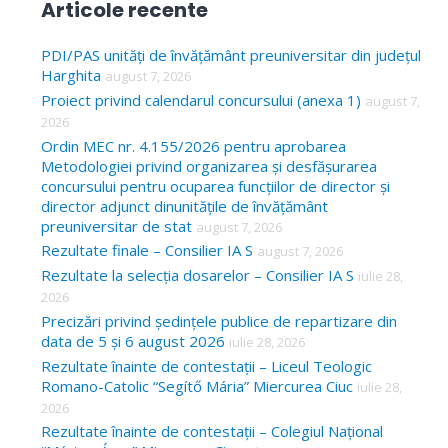
Articole recente
r
c
PDI/PAS unități de învățământ preuniversitar din județul
Harghita
august 7, 2026
h
Proiect privind calendarul concursului (anexa 1)
august 7,
f
2026
o
Ordin MEC nr. 4.155/2026 pentru aprobarea
Metodologiei privind organizarea și desfășurarea
r
concursului pentru ocuparea funcțiilor de director și
:
director adjunct dinunitățile de învățământ
preuniversitar de stat
august 7, 2026
Rezultate finale – Consilier IA S
august 7, 2026
Rezultate la selecția dosarelor – Consilier IA S
iulie 28,
2026
Precizări privind ședințele publice de repartizare din
data de 5 și 6 august 2026
iulie 28, 2026
Rezultate înainte de contestații – Liceul Teologic
Romano-Catolic “Segítő Mária” Miercurea Ciuc
iulie 28,
2026
Rezultate înainte de contestații – Colegiul Național