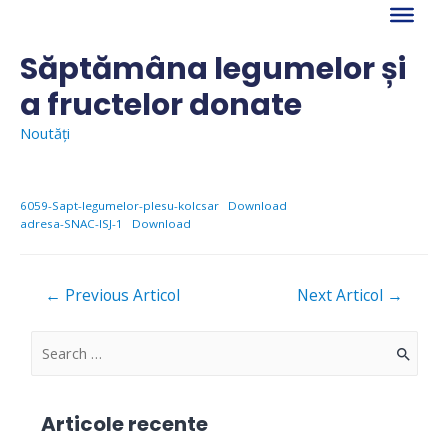
Skip
to
content
Săptămâna legumelor și
a fructelor donate
Noutăți
6059-Sapt-legumelor-plesu-kolcsar
Download
adresa-SNAC-ISJ-1
Download
Navigare
←
Previous Articol
Next Articol
→
în
articole
S
e
a
Articole recente
r