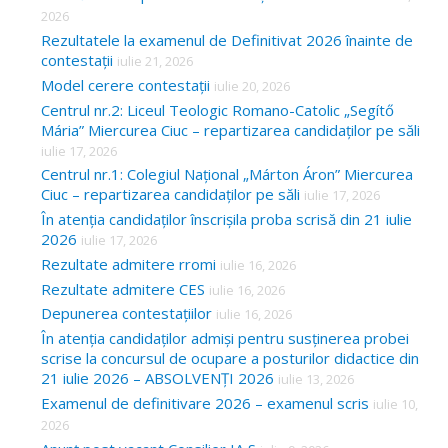
2026
Rezultatele la examenul de Definitivat 2026 înainte de
contestații
iulie 21, 2026
Model cerere contestații
iulie 20, 2026
Centrul nr.2: Liceul Teologic Romano-Catolic „Segítő
Mária” Miercurea Ciuc – repartizarea candidaților pe săli
iulie 17, 2026
Centrul nr.1: Colegiul Național „Márton Áron” Miercurea
Ciuc – repartizarea candidaților pe săli
iulie 17, 2026
În atenția candidaților înscrișila proba scrisă din 21 iulie
2026
iulie 17, 2026
Rezultate admitere rromi
iulie 16, 2026
Rezultate admitere CES
iulie 16, 2026
Depunerea contestațiilor
iulie 16, 2026
În atenția candidaților admiși pentru susținerea probei
scrise la concursul de ocupare a posturilor didactice din
21 iulie 2026 – ABSOLVENȚI 2026
iulie 13, 2026
Examenul de definitivare 2026 – examenul scris
iulie 10,
2026