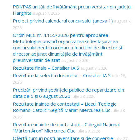
c
PDI/PAS unități de învățământ preuniversitar din județul
Harghita
august 7, 2026
h
Proiect privind calendarul concursului (anexa 1)
august 7,
f
2026
o
Ordin MEC nr. 4.155/2026 pentru aprobarea
Metodologiei privind organizarea și desfășurarea
r
concursului pentru ocuparea funcțiilor de director și
:
director adjunct dinunitățile de învățământ
preuniversitar de stat
august 7, 2026
Rezultate finale – Consilier IA S
august 7, 2026
Rezultate la selecția dosarelor – Consilier IA S
iulie 28,
2026
Precizări privind ședințele publice de repartizare din
data de 5 și 6 august 2026
iulie 28, 2026
Rezultate înainte de contestații – Liceul Teologic
Romano-Catolic “Segítő Mária” Miercurea Ciuc
iulie 28,
2026
Rezultate înainte de contestații – Colegiul Național
“Márton Áron” Miercurea Ciuc
iulie 28, 2026
Ofertă cursuri postuniversitare și de conversie
iulie 27,