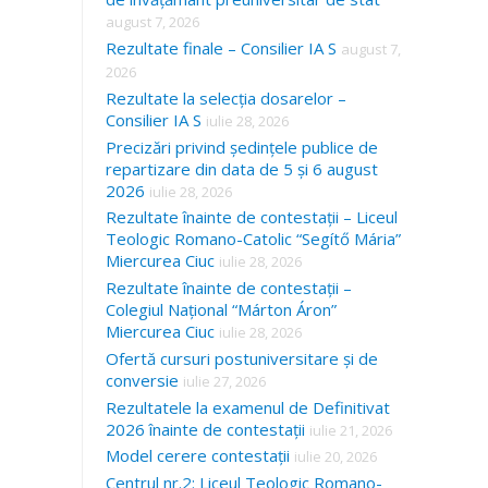
august 7, 2026
Rezultate finale – Consilier IA S
august 7,
2026
Rezultate la selecția dosarelor –
Consilier IA S
iulie 28, 2026
Precizări privind ședințele publice de
repartizare din data de 5 și 6 august
2026
iulie 28, 2026
Rezultate înainte de contestații – Liceul
Teologic Romano-Catolic “Segítő Mária”
Miercurea Ciuc
iulie 28, 2026
Rezultate înainte de contestații –
Colegiul Național “Márton Áron”
Miercurea Ciuc
iulie 28, 2026
Ofertă cursuri postuniversitare și de
conversie
iulie 27, 2026
Rezultatele la examenul de Definitivat
2026 înainte de contestații
iulie 21, 2026
Model cerere contestații
iulie 20, 2026
Centrul nr.2: Liceul Teologic Romano-