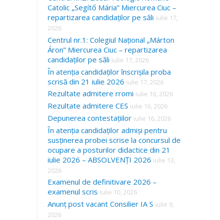
Catolic „Segítő Mária” Miercurea Ciuc –
repartizarea candidaților pe săli
iulie 17,
2026
Centrul nr.1: Colegiul Național „Márton
Áron” Miercurea Ciuc – repartizarea
candidaților pe săli
iulie 17, 2026
În atenția candidaților înscrișila proba
scrisă din 21 iulie 2026
iulie 17, 2026
Rezultate admitere rromi
iulie 16, 2026
Rezultate admitere CES
iulie 16, 2026
Depunerea contestațiilor
iulie 16, 2026
În atenția candidaților admiși pentru
susținerea probei scrise la concursul de
ocupare a posturilor didactice din 21
iulie 2026 – ABSOLVENȚI 2026
iulie 13,
2026
Examenul de definitivare 2026 –
examenul scris
iulie 10, 2026
Anunț post vacant Consilier IA S
iulie 9,
2026