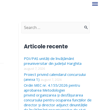
S
e
a
Articole recente
r
PDI/PAS unități de învățământ
c
preuniversitar din județul Harghita
h
august 7, 2026
f
Proiect privind calendarul concursului
(anexa 1)
august 7, 2026
o
Ordin MEC nr. 4.155/2026 pentru
r
aprobarea Metodologiei
privind organizarea și desfășurarea
:
concursului pentru ocuparea funcțiilor de
director și director adjunct dinunitățile
de învățământ preuniversitar de stat