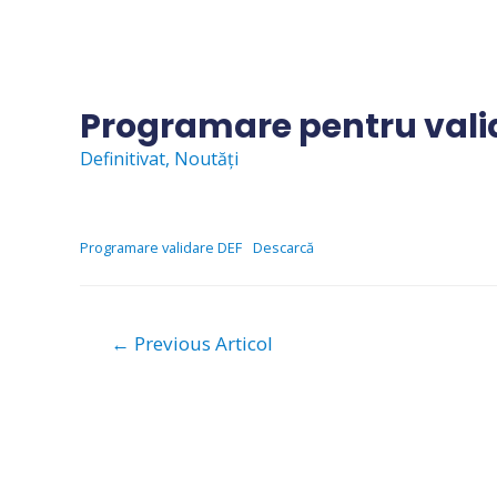
Skip
to
content
Programare pentru vali
Definitivat
,
Noutăți
Programare validare DEF
Descarcă
Navigare
←
Previous Articol
în
articole