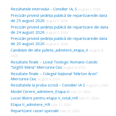
r
c
Rezultatele interviului – Consilier IA, S
august 5, 2026
Precizări privind ședința publică de repartizaredin data
h
de 25 august 2026
august 5, 2026
f
Precizări privind ședința publică de repartizare din data
o
de 24 august 2026
august 5, 2026
Precizări privind ședința publică de repartizaredin data
r
de 20 august 2026
august 5, 2026
:
Candidati din alte judete_admitere_etapa_II
august 4,
2026
Rezultate finale – Liceul Teologic Romano-Catolic
“Segítő Mária” Miercurea Ciuc
august 4, 2026
Rezultate finale – Colegiul Național “Márton Áron”
Miercurea Ciuc
august 4, 2026
Rezultatele la proba scrisă – Consilier IA S
august 3, 2026
Model Cerere_admitere_Etapa-II
iulie 31, 2026
Locuri libere pentru etapa II_total_HR
iulie 31, 2026
Etapa II_admitere_HR
iulie 31, 2026
Repartizare cazuri speciale
iulie 31, 2026