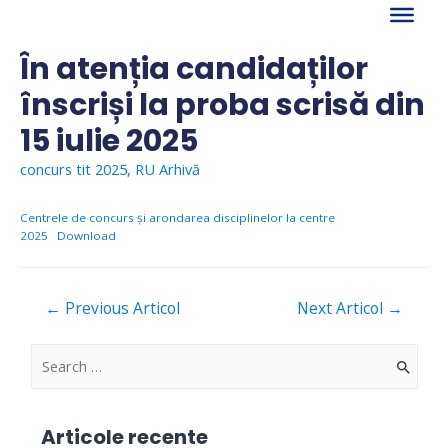
Skip
to
content
În atenția candidaților
înscriși la proba scrisă din
15 iulie 2025
concurs tit 2025
,
RU Arhivă
Centrele de concurs și arondarea disciplinelor la centre
2025
Download
Navigare
←
Previous Articol
Next Articol
→
în
articole
S
e
a
Articole recente