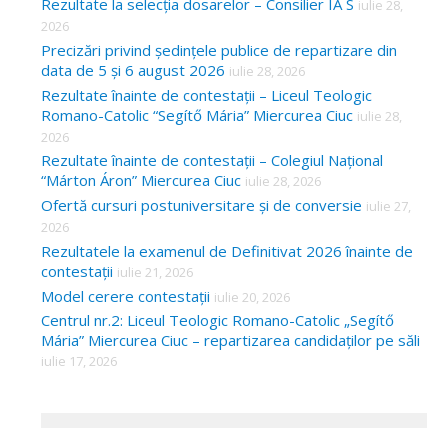
Rezultate la selecția dosarelor – Consilier IA S
iulie 28,
2026
Precizări privind ședințele publice de repartizare din
data de 5 și 6 august 2026
iulie 28, 2026
Rezultate înainte de contestații – Liceul Teologic
Romano-Catolic “Segítő Mária” Miercurea Ciuc
iulie 28,
2026
Rezultate înainte de contestații – Colegiul Național
“Márton Áron” Miercurea Ciuc
iulie 28, 2026
Ofertă cursuri postuniversitare și de conversie
iulie 27,
2026
Rezultatele la examenul de Definitivat 2026 înainte de
contestații
iulie 21, 2026
Model cerere contestații
iulie 20, 2026
Centrul nr.2: Liceul Teologic Romano-Catolic „Segítő
Mária” Miercurea Ciuc – repartizarea candidaților pe săli
iulie 17, 2026