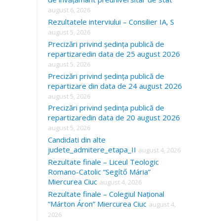
august 6, 2026
Rezultatele interviului – Consilier IA, S
august 5, 2026
Precizări privind ședința publică de
repartizaredin data de 25 august 2026
august 5, 2026
Precizări privind ședința publică de
repartizare din data de 24 august 2026
august 5, 2026
Precizări privind ședința publică de
repartizaredin data de 20 august 2026
august 5, 2026
Candidati din alte
judete_admitere_etapa_II
august 4, 2026
Rezultate finale – Liceul Teologic
Romano-Catolic “Segítő Mária”
Miercurea Ciuc
august 4, 2026
Rezultate finale – Colegiul Național
“Márton Áron” Miercurea Ciuc
august 4,
2026