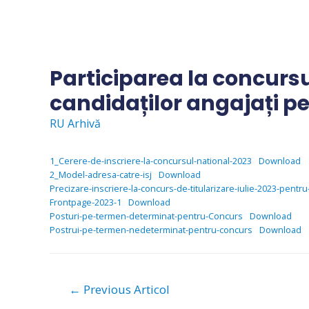
Skip
to
content
Participarea la concursul
candidaților angajați pe
RU Arhivă
1_Cerere-de-inscriere-la-concursul-national-2023
Download
2_Model-adresa-catre-isj
Download
Precizare-inscriere-la-concurs-de-titularizare-iulie-2023-pentru-
Frontpage-2023-1
Download
Posturi-pe-termen-determinat-pentru-Concurs
Download
Postrui-pe-termen-nedeterminat-pentru-concurs
Download
Navigare
←
Previous Articol
în