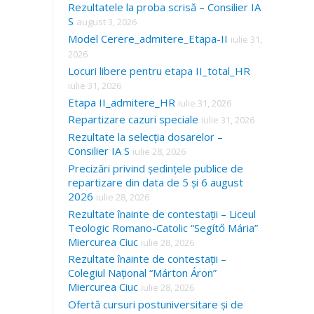
Rezultatele la proba scrisă – Consilier IA
S
august 3, 2026
Model Cerere_admitere_Etapa-II
iulie 31,
2026
Locuri libere pentru etapa II_total_HR
iulie 31, 2026
Etapa II_admitere_HR
iulie 31, 2026
Repartizare cazuri speciale
iulie 31, 2026
Rezultate la selecția dosarelor –
Consilier IA S
iulie 28, 2026
Precizări privind ședințele publice de
repartizare din data de 5 și 6 august
2026
iulie 28, 2026
Rezultate înainte de contestații – Liceul
Teologic Romano-Catolic “Segítő Mária”
Miercurea Ciuc
iulie 28, 2026
Rezultate înainte de contestații –
Colegiul Național “Márton Áron”
Miercurea Ciuc
iulie 28, 2026
Ofertă cursuri postuniversitare și de