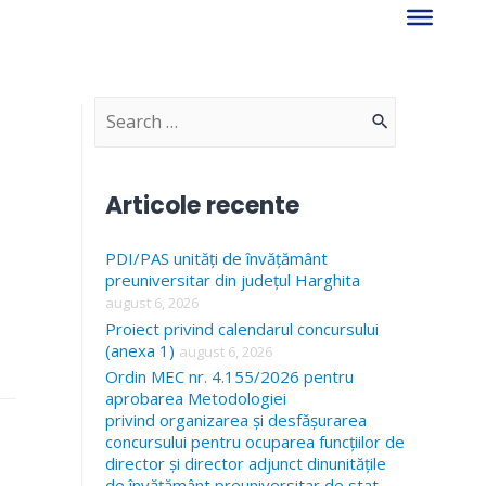
S
e
a
Articole recente
r
PDI/PAS unități de învățământ
c
preuniversitar din județul Harghita
h
august 6, 2026
f
Proiect privind calendarul concursului
(anexa 1)
august 6, 2026
o
Ordin MEC nr. 4.155/2026 pentru
r
aprobarea Metodologiei
privind organizarea și desfășurarea
:
concursului pentru ocuparea funcțiilor de
director și director adjunct dinunitățile
de învățământ preuniversitar de stat