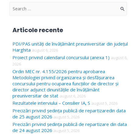
articole
S
e
a
Articole recente
r
c
PDI/PAS unități de învățământ preuniversitar din județul
Harghita
august 6, 2026
h
Proiect privind calendarul concursului (anexa 1)
august 6,
f
2026
o
Ordin MEC nr. 4.155/2026 pentru aprobarea
Metodologiei privind organizarea și desfășurarea
r
concursului pentru ocuparea funcțiilor de director și
:
director adjunct dinunitățile de învățământ
preuniversitar de stat
august 6, 2026
Rezultatele interviului – Consilier IA, S
august 5, 2026
Precizări privind ședința publică de repartizaredin data
de 25 august 2026
august 5, 2026
Precizări privind ședința publică de repartizare din data
de 24 august 2026
august 5, 2026