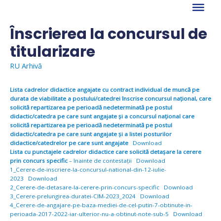
Skip
to
content
Înscrierea la concursul de
titularizare
RU Arhivă
Lista cadrelor didactice angajate cu contract individual de muncă pe
durata de viabilitate a postului/catedrei înscrise concursul naţional, care
solicită repartizarea pe perioadă nedeterminată pe postul
didactic/catedra pe care sunt angajate şi a concursul naţional care
solicită repartizarea pe perioadă nedeterminată pe postul
didactic/catedra pe care sunt angajate şi a listei posturilor
didactice/catedrelor pe care sunt angajate
Download
Lista cu punctajele cadrelor didactice
care solicită detașare la cerere
prin concurs specific
– înainte de contestații
Download
1_Cerere-de-inscriere-la-concursul-national-din-12-iulie-
2023
Download
2_Cerere-de-detasare-la-cerere-prin-concurs-specific
Download
3_Cerere-prelungirea-duratei-CIM-2023_2024
Download
4_Cerere-de-angajare-pe-baza-mediei-de-cel-putin-7-obtinute-in-
perioada-2017-2022-iar-ulterior-nu-a-obtinut-note-sub-5
Download