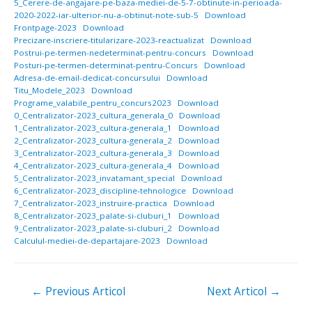
5_Cerere-de-angajare-pe-baza-mediei-de-5-7-obtinute-in-perioada-
2020-2022-iar-ulterior-nu-a-obtinut-note-sub-5
Download
Frontpage-2023
Download
Precizare-inscriere-titularizare-2023-reactualizat
Download
Postrui-pe-termen-nedeterminat-pentru-concurs
Download
Posturi-pe-termen-determinat-pentru-Concurs
Download
Adresa-de-email-dedicat-concursului
Download
Titu_Modele_2023
Download
Programe_valabile_pentru_concurs2023
Download
0_Centralizator-2023_cultura_generala_0
Download
1_Centralizator-2023_cultura-generala_1
Download
2_Centralizator-2023_cultura-generala_2
Download
3_Centralizator-2023_cultura-generala_3
Download
4_Centralizator-2023_cultura-generala_4
Download
5_Centralizator-2023_invatamant_special
Download
6_Centralizator-2023_discipline-tehnologice
Download
7_Centralizator-2023_instruire-practica
Download
8_Centralizator-2023_palate-si-cluburi_1
Download
9_Centralizator-2023_palate-si-cluburi_2
Download
Calculul-mediei-de-departajare-2023
Download
Navigare
←
Previous Articol
Next Articol
→
în