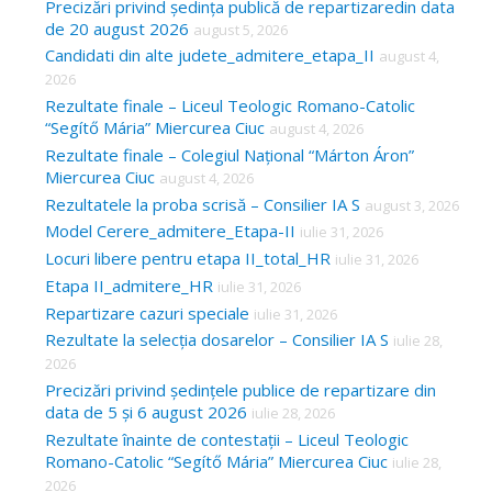
Precizări privind ședința publică de repartizaredin data
de 20 august 2026
august 5, 2026
Candidati din alte judete_admitere_etapa_II
august 4,
2026
Rezultate finale – Liceul Teologic Romano-Catolic
“Segítő Mária” Miercurea Ciuc
august 4, 2026
Rezultate finale – Colegiul Național “Márton Áron”
Miercurea Ciuc
august 4, 2026
Rezultatele la proba scrisă – Consilier IA S
august 3, 2026
Model Cerere_admitere_Etapa-II
iulie 31, 2026
Locuri libere pentru etapa II_total_HR
iulie 31, 2026
Etapa II_admitere_HR
iulie 31, 2026
Repartizare cazuri speciale
iulie 31, 2026
Rezultate la selecția dosarelor – Consilier IA S
iulie 28,
2026
Precizări privind ședințele publice de repartizare din
data de 5 și 6 august 2026
iulie 28, 2026
Rezultate înainte de contestații – Liceul Teologic
Romano-Catolic “Segítő Mária” Miercurea Ciuc
iulie 28,
2026