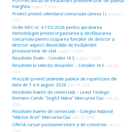
c
PDI/PAS unități de învățământ preuniversitar din județul
Harghita
august 7, 2026
h
Proiect privind calendarul concursului (anexa 1)
august 7,
f
2026
o
Ordin MEC nr. 4.155/2026 pentru aprobarea
Metodologiei privind organizarea și desfășurarea
r
concursului pentru ocuparea funcțiilor de director și
:
director adjunct dinunitățile de învățământ
preuniversitar de stat
august 7, 2026
Rezultate finale – Consilier IA S
august 7, 2026
Rezultate la selecția dosarelor – Consilier IA S
iulie 28,
2026
Precizări privind ședințele publice de repartizare din
data de 5 și 6 august 2026
iulie 28, 2026
Rezultate înainte de contestații – Liceul Teologic
Romano-Catolic “Segítő Mária” Miercurea Ciuc
iulie 28,
2026
Rezultate înainte de contestații – Colegiul Național
“Márton Áron” Miercurea Ciuc
iulie 28, 2026
Ofertă cursuri postuniversitare și de conversie
iulie 27,
2026