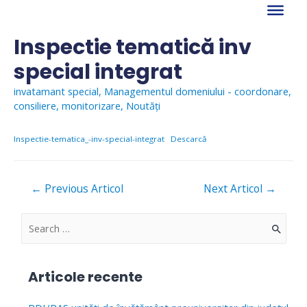
Skip
to
content
Inspectie tematică inv
special integrat
invatamant special
,
Managementul domeniului - coordonare,
consiliere, monitorizare
,
Noutăți
Inspectie-tematica_-inv-special-integrat
Descarcă
Navigare
←
Previous Articol
Next Articol
→
în
articole
S
e
a
Articole recente
r