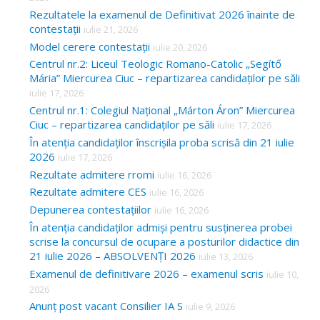
Rezultatele la examenul de Definitivat 2026 înainte de
contestații
iulie 21, 2026
Model cerere contestații
iulie 20, 2026
Centrul nr.2: Liceul Teologic Romano-Catolic „Segítő
Mária” Miercurea Ciuc – repartizarea candidaților pe săli
iulie 17, 2026
Centrul nr.1: Colegiul Național „Márton Áron” Miercurea
Ciuc – repartizarea candidaților pe săli
iulie 17, 2026
În atenția candidaților înscrișila proba scrisă din 21 iulie
2026
iulie 17, 2026
Rezultate admitere rromi
iulie 16, 2026
Rezultate admitere CES
iulie 16, 2026
Depunerea contestațiilor
iulie 16, 2026
În atenția candidaților admiși pentru susținerea probei
scrise la concursul de ocupare a posturilor didactice din
21 iulie 2026 – ABSOLVENȚI 2026
iulie 13, 2026
Examenul de definitivare 2026 – examenul scris
iulie 10,
2026
Anunț post vacant Consilier IA S
iulie 9, 2026