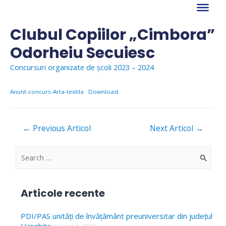
Skip
to
content
Clubul Copiilor „Cimbora”
Odorheiu Secuiesc
Concursuri organizate de școli 2023 – 2024
Anunt-concurs-Arta-textila
Download
Navigare
←
Previous Articol
Next Articol
→
în
articole
S
e
a
Articole recente
r
c
PDI/PAS unități de învățământ preuniversitar din județul