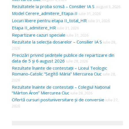
Rezultatele la proba scrisă – Consilier IA S
august 3, 2026
Model Cerere_admitere_Etapa-II
iulie 31, 2026
Locuri libere pentru etapa II_total_HR
iulie 31, 2026
Etapa II_admitere_HR
iulie 31, 2026
Repartizare cazuri speciale
iulie 31, 2026
Rezultate la selecția dosarelor – Consilier IA S
iulie 28,
2026
Precizări privind ședințele publice de repartizare din
data de 5 și 6 august 2026
iulie 28, 2026
Rezultate înainte de contestații – Liceul Teologic
Romano-Catolic “Segítő Mária” Miercurea Ciuc
iulie 28,
2026
Rezultate înainte de contestații – Colegiul Național
“Márton Áron” Miercurea Ciuc
iulie 28, 2026
Ofertă cursuri postuniversitare și de conversie
iulie 27,
2026