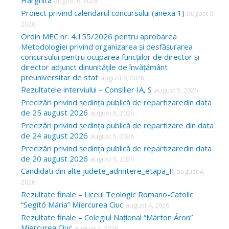
Harghita
august 6, 2026
h
Proiect privind calendarul concursului (anexa 1)
august 6,
f
2026
o
Ordin MEC nr. 4.155/2026 pentru aprobarea
Metodologiei privind organizarea și desfășurarea
r
concursului pentru ocuparea funcțiilor de director și
:
director adjunct dinunitățile de învățământ
preuniversitar de stat
august 6, 2026
Rezultatele interviului – Consilier IA, S
august 5, 2026
Precizări privind ședința publică de repartizaredin data
de 25 august 2026
august 5, 2026
Precizări privind ședința publică de repartizare din data
de 24 august 2026
august 5, 2026
Precizări privind ședința publică de repartizaredin data
de 20 august 2026
august 5, 2026
Candidati din alte judete_admitere_etapa_II
august 4,
2026
Rezultate finale – Liceul Teologic Romano-Catolic
“Segítő Mária” Miercurea Ciuc
august 4, 2026
Rezultate finale – Colegiul Național “Márton Áron”
Miercurea Ciuc
august 4, 2026