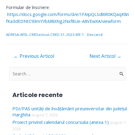
Formular de înscriere:
https://docs.google.com/forms/d/e/1FAIpQLSdl6R0KQaqK8n
fKa3dEDNtC93mYYbM8XNg2Nxf8Ue-A8VEwXA/viewform
ADRESA-APEL-CREDactout-CRED-S1-2023-BIF-1
Descarcă
Navigare
←
Previous Articol
Next Articol
→
în
articole
S
e
a
Articole recente
r
c
PDI/PAS unități de învățământ preuniversitar din județul
Harghita
august 7, 2026
h
Proiect privind calendarul concursului (anexa 1)
august 7,
f
2026
o