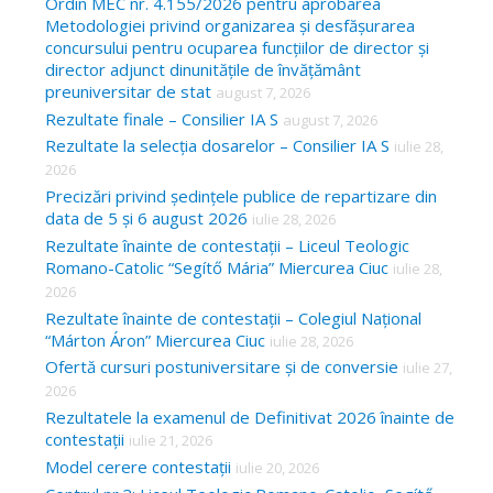
Ordin MEC nr. 4.155/2026 pentru aprobarea
Metodologiei privind organizarea și desfășurarea
r
concursului pentru ocuparea funcțiilor de director și
:
director adjunct dinunitățile de învățământ
preuniversitar de stat
august 7, 2026
Rezultate finale – Consilier IA S
august 7, 2026
Rezultate la selecția dosarelor – Consilier IA S
iulie 28,
2026
Precizări privind ședințele publice de repartizare din
data de 5 și 6 august 2026
iulie 28, 2026
Rezultate înainte de contestații – Liceul Teologic
Romano-Catolic “Segítő Mária” Miercurea Ciuc
iulie 28,
2026
Rezultate înainte de contestații – Colegiul Național
“Márton Áron” Miercurea Ciuc
iulie 28, 2026
Ofertă cursuri postuniversitare și de conversie
iulie 27,
2026
Rezultatele la examenul de Definitivat 2026 înainte de
contestații
iulie 21, 2026
Model cerere contestații
iulie 20, 2026