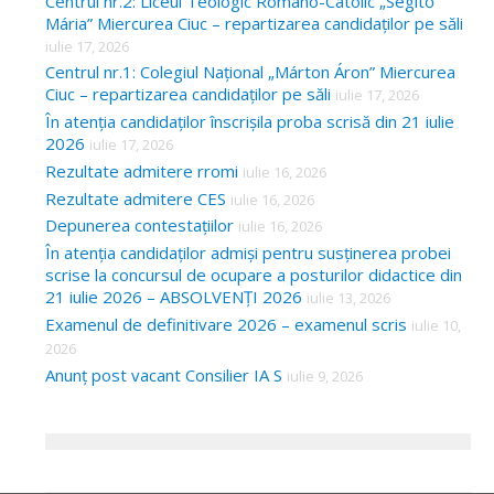
Centrul nr.2: Liceul Teologic Romano-Catolic „Segítő
Mária” Miercurea Ciuc – repartizarea candidaților pe săli
iulie 17, 2026
Centrul nr.1: Colegiul Național „Márton Áron” Miercurea
Ciuc – repartizarea candidaților pe săli
iulie 17, 2026
În atenția candidaților înscrișila proba scrisă din 21 iulie
2026
iulie 17, 2026
Rezultate admitere rromi
iulie 16, 2026
Rezultate admitere CES
iulie 16, 2026
Depunerea contestațiilor
iulie 16, 2026
În atenția candidaților admiși pentru susținerea probei
scrise la concursul de ocupare a posturilor didactice din
21 iulie 2026 – ABSOLVENȚI 2026
iulie 13, 2026
Examenul de definitivare 2026 – examenul scris
iulie 10,
2026
Anunț post vacant Consilier IA S
iulie 9, 2026