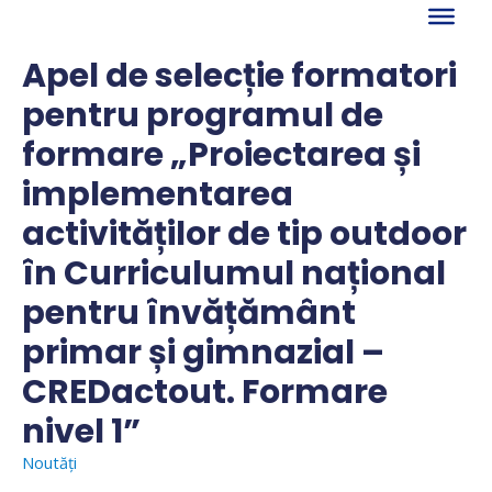
Skip
to
content
Apel de selecție formatori
pentru programul de
formare „Proiectarea și
implementarea
activităților de tip outdoor
în Curriculumul național
pentru învățământ
primar și gimnazial –
CREDactout. Formare
nivel 1”
Noutăți