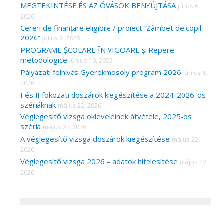
MEGTEKINTÉSE ÉS AZ ÓVÁSOK BENYÚJTÁSA
július 6,
2026
Cereri de finanțare eligibile / proiect ”Zâmbet de copil
2026”
július 2, 2026
PROGRAME ȘCOLARE ÎN VIGOARE și Repere
metodologice
június 10, 2026
Pályázati felhívás Gyerekmosoly program 2026
június 9,
2026
I és II fokozati doszárok kiegészítése a 2024-2026-os
szériáknak
május 22, 2026
Véglegesítő vizsga okleveleinek átvétele, 2025-ös
széria
május 22, 2026
A véglegesítő vizsga doszárok kiegészítése
május 22,
2026
Véglegesítő vizsga 2026 – adatok hitelesítése
május 22,
2026