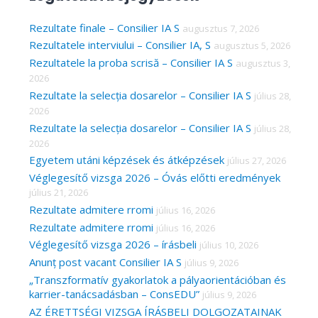
r
c
Rezultate finale – Consilier IA S
augusztus 7, 2026
Rezultatele interviului – Consilier IA, S
augusztus 5, 2026
h
Rezultatele la proba scrisă – Consilier IA S
augusztus 3,
f
2026
o
Rezultate la selecția dosarelor – Consilier IA S
július 28,
r
2026
Rezultate la selecția dosarelor – Consilier IA S
július 28,
:
2026
Egyetem utáni képzések és átképzések
július 27, 2026
Véglegesítő vizsga 2026 – Óvás előtti eredmények
július 21, 2026
Rezultate admitere rromi
július 16, 2026
Rezultate admitere rromi
július 16, 2026
Véglegesítő vizsga 2026 – írásbeli
július 10, 2026
Anunț post vacant Consilier IA S
július 9, 2026
„Transzformatív gyakorlatok a pályaorientációban és
karrier-tanácsadásban – ConsEDU”
július 9, 2026
AZ ÉRETTSÉGI VIZSGA ÍRÁSBELI DOLGOZATAINAK