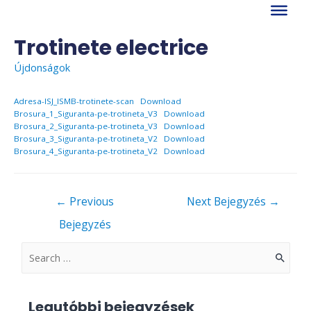
Skip
to
content
Trotinete electrice
Újdonságok
Adresa-ISJ_ISMB-trotinete-scan
Download
Brosura_1_Siguranta-pe-trotineta_V3
Download
Brosura_2_Siguranta-pe-trotineta_V3
Download
Brosura_3_Siguranta-pe-trotineta_V2
Download
Brosura_4_Siguranta-pe-trotineta_V2
Download
Bejegyzés
←
Previous
Next Bejegyzés
→
navigáció
Bejegyzés
S
e
a
Legutóbbi bejegyzések