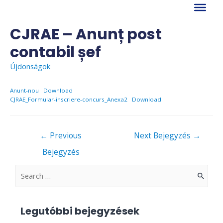
Skip
to
content
CJRAE – Anunț post
contabil șef
Újdonságok
Anunt-nou
Download
CJRAE_Formular-inscriere-concurs_Anexa2
Download
Bejegyzés
←
Previous
Next Bejegyzés
→
navigáció
Bejegyzés
S
e
a
Legutóbbi bejegyzések
r