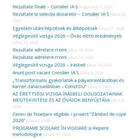
c
Rezultate finale – Consilier IA S
augusztus 7, 2026
Rezultate la selecția dosarelor – Consilier IA S
július 28,
h
2026
f
Egyetem utáni képzések és átképzések
július 27, 2026
o
Véglegesítő vizsga 2026 – Óvás előtti eredmények
r
július 21, 2026
Rezultate admitere rromi
július 16, 2026
:
Rezultate admitere rromi
július 16, 2026
Véglegesítő vizsga 2026 – írásbeli
július 10, 2026
Anunț post vacant Consilier IA S
július 9, 2026
„Transzformatív gyakorlatok a pályaorientációban és
karrier-tanácsadásban – ConsEDU”
július 9, 2026
AZ ÉRETTSÉGI VIZSGA ÍRÁSBELI DOLGOZATAINAK
MEGTEKINTÉSE ÉS AZ ÓVÁSOK BENYÚJTÁSA
július 6,
2026
Cereri de finanțare eligibile / proiect ”Zâmbet de copil
2026”
július 2, 2026
PROGRAME ȘCOLARE ÎN VIGOARE și Repere
metodologice
június 10, 2026