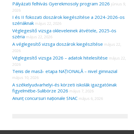
Pályázati felhívás Gyerekmosoly program 2026
június 9,
2026
I és II fokozati doszárok kiegészítése a 2024-2026-os
szériáknak
május 22, 2026
Véglegesítő vizsga okleveleinek átvétele, 2025-ös
széria
május 22, 2026
A véglegesítő vizsga doszárok kiegészítése
május 22,
2026
Véglegesítő vizsga 2026 – adatok hitelesítése
május 22,
2026
Tenis de masă- etapa NAȚIONALĂ – nivel gimnazial
május 10, 2026
A székelyudvarhelyi-és körzeti iskolák igazgatóinak
figyelmébe-Sulibörze 2026
május 7, 2026
Anunț concursuri naționale SNAC
május 6, 2026