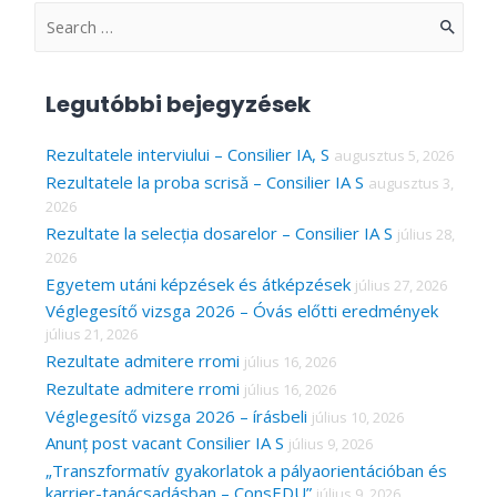
S
e
a
Legutóbbi bejegyzések
r
c
Rezultatele interviului – Consilier IA, S
augusztus 5, 2026
Rezultatele la proba scrisă – Consilier IA S
augusztus 3,
h
2026
f
Rezultate la selecția dosarelor – Consilier IA S
július 28,
o
2026
r
Egyetem utáni képzések és átképzések
július 27, 2026
Véglegesítő vizsga 2026 – Óvás előtti eredmények
:
július 21, 2026
Rezultate admitere rromi
július 16, 2026
Rezultate admitere rromi
július 16, 2026
Véglegesítő vizsga 2026 – írásbeli
július 10, 2026
Anunț post vacant Consilier IA S
július 9, 2026
„Transzformatív gyakorlatok a pályaorientációban és
karrier-tanácsadásban – ConsEDU”
július 9, 2026