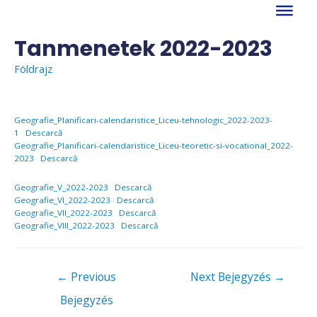
Skip
to
content
Tanmenetek 2022-2023
Földrajz
Geografie_Planificari-calendaristice_Liceu-tehnologic_2022-2023-
1
Descarcă
Geografie_Planificari-calendaristice_Liceu-teoretic-si-vocational_2022-
2023
Descarcă
Geografie_V_2022-2023
Descarcă
Geografie_VI_2022-2023
Descarcă
Geografie_VII_2022-2023
Descarcă
Geografie_VIII_2022-2023
Descarcă
Bejegyzés
←
Previous
Next Bejegyzés
→
navigáció
Bejegyzés