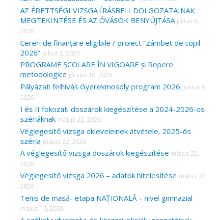
AZ ÉRETTSÉGI VIZSGA ÍRÁSBELI DOLGOZATAINAK
MEGTEKINTÉSE ÉS AZ ÓVÁSOK BENYÚJTÁSA
július 6,
2026
Cereri de finanțare eligibile / proiect ”Zâmbet de copil
2026”
július 2, 2026
PROGRAME ȘCOLARE ÎN VIGOARE și Repere
metodologice
június 10, 2026
Pályázati felhívás Gyerekmosoly program 2026
június 9,
2026
I és II fokozati doszárok kiegészítése a 2024-2026-os
szériáknak
május 22, 2026
Véglegesítő vizsga okleveleinek átvétele, 2025-ös
széria
május 22, 2026
A véglegesítő vizsga doszárok kiegészítése
május 22,
2026
Véglegesítő vizsga 2026 – adatok hitelesítése
május 22,
2026
Tenis de masă- etapa NAȚIONALĂ – nivel gimnazial
május 10, 2026
A székelyudvarhelyi-és körzeti iskolák igazgatóinak