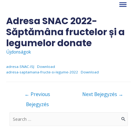
Skip
to
content
Adresa SNAC 2022-
Săptămâna fructelor și a
legumelor donate
Újdonságok
adresa-SNAC-ISJ
Download
adresa-saptamana-fructe-si-legume-2022
Download
Bejegyzés
←
Previous
Next Bejegyzés
→
navigáció
Bejegyzés
S
e
a