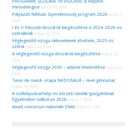
PROGRAME ȘCOLARE ÎN VIGOARE și Repere
metodologice
június 10, 2026
Pályázati felhívás Gyerekmosoly program 2026
június 9,
2026
I és II fokozati doszárok kiegészítése a 2024-2026-os
szériáknak
május 22, 2026
Véglegesítő vizsga okleveleinek átvétele, 2025-ös
széria
május 22, 2026
A véglegesítő vizsga doszárok kiegészítése
május 22,
2026
Véglegesítő vizsga 2026 – adatok hitelesítése
május 22,
2026
Tenis de masă- etapa NAȚIONALĂ – nivel gimnazial
május 10, 2026
A székelyudvarhelyi-és körzeti iskolák igazgatóinak
figyelmébe-Sulibörze 2026
május 7, 2026
Anunț concursuri naționale SNAC
május 6, 2026