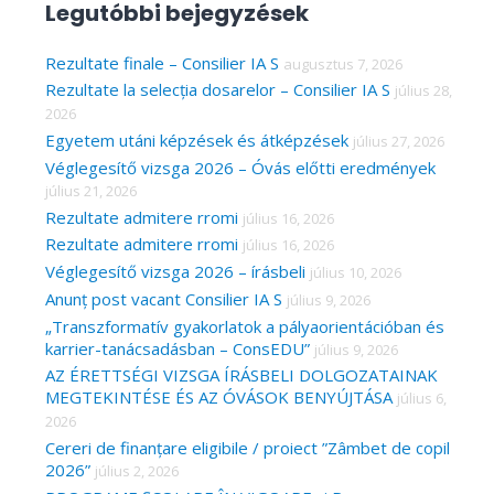
Legutóbbi bejegyzések
r
c
Rezultate finale – Consilier IA S
augusztus 7, 2026
Rezultate la selecția dosarelor – Consilier IA S
július 28,
h
2026
f
Egyetem utáni képzések és átképzések
július 27, 2026
o
Véglegesítő vizsga 2026 – Óvás előtti eredmények
r
július 21, 2026
Rezultate admitere rromi
július 16, 2026
:
Rezultate admitere rromi
július 16, 2026
Véglegesítő vizsga 2026 – írásbeli
július 10, 2026
Anunț post vacant Consilier IA S
július 9, 2026
„Transzformatív gyakorlatok a pályaorientációban és
karrier-tanácsadásban – ConsEDU”
július 9, 2026
AZ ÉRETTSÉGI VIZSGA ÍRÁSBELI DOLGOZATAINAK
MEGTEKINTÉSE ÉS AZ ÓVÁSOK BENYÚJTÁSA
július 6,
2026
Cereri de finanțare eligibile / proiect ”Zâmbet de copil
2026”
július 2, 2026