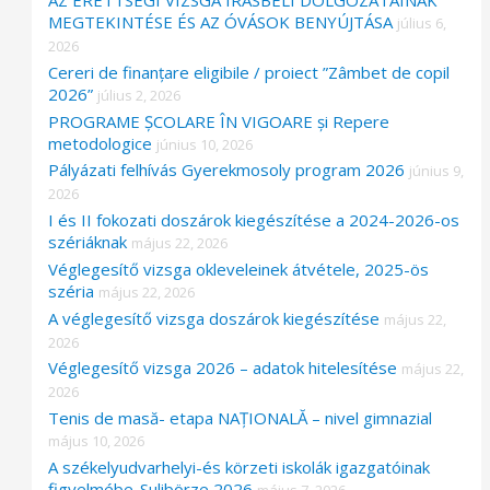
AZ ÉRETTSÉGI VIZSGA ÍRÁSBELI DOLGOZATAINAK
MEGTEKINTÉSE ÉS AZ ÓVÁSOK BENYÚJTÁSA
július 6,
2026
Cereri de finanțare eligibile / proiect ”Zâmbet de copil
2026”
július 2, 2026
PROGRAME ȘCOLARE ÎN VIGOARE și Repere
metodologice
június 10, 2026
Pályázati felhívás Gyerekmosoly program 2026
június 9,
2026
I és II fokozati doszárok kiegészítése a 2024-2026-os
szériáknak
május 22, 2026
Véglegesítő vizsga okleveleinek átvétele, 2025-ös
széria
május 22, 2026
A véglegesítő vizsga doszárok kiegészítése
május 22,
2026
Véglegesítő vizsga 2026 – adatok hitelesítése
május 22,
2026
Tenis de masă- etapa NAȚIONALĂ – nivel gimnazial
május 10, 2026
A székelyudvarhelyi-és körzeti iskolák igazgatóinak
figyelmébe-Sulibörze 2026
május 7, 2026