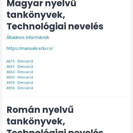
Magyar nyelvű
tankönyvek,
Technológiai nevelés
Általános információk
https://manuale.edu.ro/
A615
Descarcă
A661
Descarcă
A662
Descarcă
A832
Descarcă
A955
Descarcă
A956
Descarcă
Román nyelvű
tankönyvek,
Technológiai nevelés