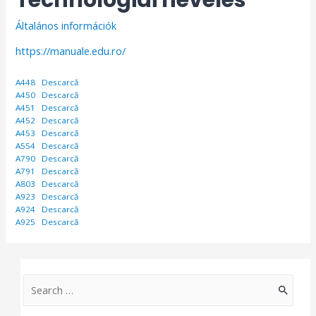
Általános információk
https://manuale.edu.ro/
A448
Descarcă
A450
Descarcă
A451
Descarcă
A452
Descarcă
A453
Descarcă
A554
Descarcă
A790
Descarcă
A791
Descarcă
A803
Descarcă
A923
Descarcă
A924
Descarcă
A925
Descarcă
S
e