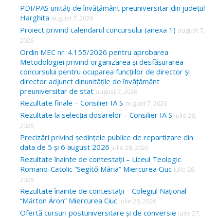
c
PDI/PAS unități de învățământ preuniversitar din județul
Harghita
august 7, 2026
h
Proiect privind calendarul concursului (anexa 1)
august 7,
f
2026
o
Ordin MEC nr. 4.155/2026 pentru aprobarea
Metodologiei privind organizarea și desfășurarea
r
concursului pentru ocuparea funcțiilor de director și
:
director adjunct dinunitățile de învățământ
preuniversitar de stat
august 7, 2026
Rezultate finale – Consilier IA S
august 7, 2026
Rezultate la selecția dosarelor – Consilier IA S
iulie 28,
2026
Precizări privind ședințele publice de repartizare din
data de 5 și 6 august 2026
iulie 28, 2026
Rezultate înainte de contestații – Liceul Teologic
Romano-Catolic “Segítő Mária” Miercurea Ciuc
iulie 28,
2026
Rezultate înainte de contestații – Colegiul Național
“Márton Áron” Miercurea Ciuc
iulie 28, 2026
Ofertă cursuri postuniversitare și de conversie
iulie 27,