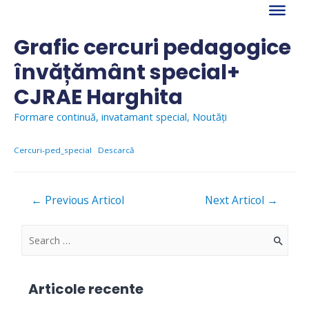
Skip
to
content
Grafic cercuri pedagogice
învățământ special+
CJRAE Harghita
Formare continuă
,
invatamant special
,
Noutăți
Cercuri-ped_special
Descarcă
Navigare
←
Previous Articol
Next Articol
→
în
articole
S
e
a
Articole recente
r