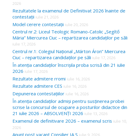
2026
Rezultatele la examenul de Definitivat 2026 înainte de
contestații
iulie 21, 2026
Model cerere contestații
iulie 20, 2026
Centrul nr.2: Liceul Teologic Romano-Catolic „Segítő
Mária” Miercurea Ciuc – repartizarea candidaților pe săli
iulie 17, 2026
Centrul nr.1: Colegiul Național „Márton Áron” Miercurea
Ciuc – repartizarea candidaților pe săli
iulie 17, 2026
În atenția candidaților înscrișila proba scrisă din 21 iulie
2026
iulie 17, 2026
Rezultate admitere rromi
iulie 16, 2026
Rezultate admitere CES
iulie 16, 2026
Depunerea contestațiilor
iulie 16, 2026
În atenția candidaților admiși pentru susținerea probei
scrise la concursul de ocupare a posturilor didactice din
21 iulie 2026 – ABSOLVENȚI 2026
iulie 13, 2026
Examenul de definitivare 2026 – examenul scris
iulie 10,
2026
Anunț post vacant Consilier IA S
iulie 9, 2026