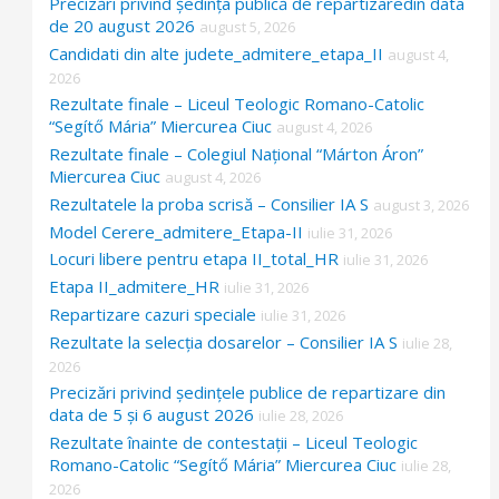
Precizări privind ședința publică de repartizaredin data
de 20 august 2026
august 5, 2026
Candidati din alte judete_admitere_etapa_II
august 4,
2026
Rezultate finale – Liceul Teologic Romano-Catolic
“Segítő Mária” Miercurea Ciuc
august 4, 2026
Rezultate finale – Colegiul Național “Márton Áron”
Miercurea Ciuc
august 4, 2026
Rezultatele la proba scrisă – Consilier IA S
august 3, 2026
Model Cerere_admitere_Etapa-II
iulie 31, 2026
Locuri libere pentru etapa II_total_HR
iulie 31, 2026
Etapa II_admitere_HR
iulie 31, 2026
Repartizare cazuri speciale
iulie 31, 2026
Rezultate la selecția dosarelor – Consilier IA S
iulie 28,
2026
Precizări privind ședințele publice de repartizare din
data de 5 și 6 august 2026
iulie 28, 2026
Rezultate înainte de contestații – Liceul Teologic
Romano-Catolic “Segítő Mária” Miercurea Ciuc
iulie 28,
2026