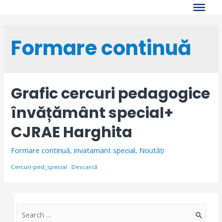
Skip
to
content
Formare continuă
Grafic cercuri pedagogice
învățământ special+
CJRAE Harghita
Formare continuă
,
invatamant special
,
Noutăți
Cercuri-ped_special
Descarcă
S