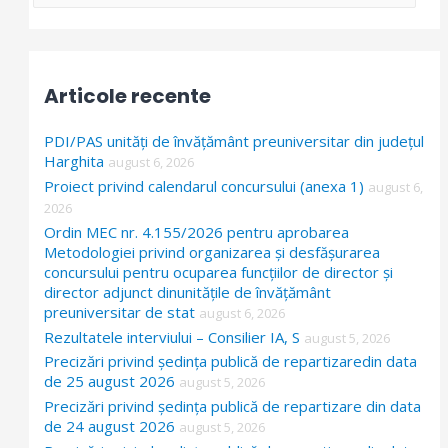
e
a
r
Articole recente
c
h
PDI/PAS unități de învățământ preuniversitar din județul
f
Harghita
august 6, 2026
Proiect privind calendarul concursului (anexa 1)
o
august 6,
2026
r
Ordin MEC nr. 4.155/2026 pentru aprobarea
:
Metodologiei privind organizarea și desfășurarea
concursului pentru ocuparea funcțiilor de director și
director adjunct dinunitățile de învățământ
preuniversitar de stat
august 6, 2026
Rezultatele interviului – Consilier IA, S
august 5, 2026
Precizări privind ședința publică de repartizaredin data
de 25 august 2026
august 5, 2026
Precizări privind ședința publică de repartizare din data
de 24 august 2026
august 5, 2026