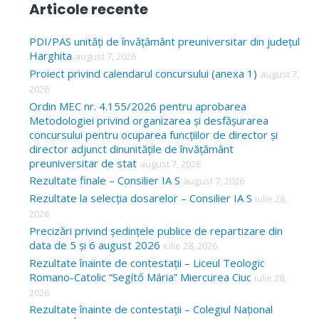
Articole recente
r
c
PDI/PAS unități de învățământ preuniversitar din județul
Harghita
august 7, 2026
h
Proiect privind calendarul concursului (anexa 1)
august 7,
f
2026
o
Ordin MEC nr. 4.155/2026 pentru aprobarea
Metodologiei privind organizarea și desfășurarea
r
concursului pentru ocuparea funcțiilor de director și
:
director adjunct dinunitățile de învățământ
preuniversitar de stat
august 7, 2026
Rezultate finale – Consilier IA S
august 7, 2026
Rezultate la selecția dosarelor – Consilier IA S
iulie 28,
2026
Precizări privind ședințele publice de repartizare din
data de 5 și 6 august 2026
iulie 28, 2026
Rezultate înainte de contestații – Liceul Teologic
Romano-Catolic “Segítő Mária” Miercurea Ciuc
iulie 28,
2026
Rezultate înainte de contestații – Colegiul Național