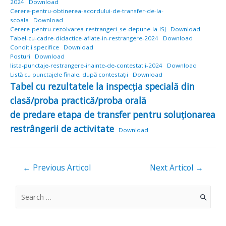
2024
Download
Cerere-pentru-obtinerea-acordului-de-transfer-de-la-
scoala
Download
Cerere-pentru-rezolvarea-restrangeri_se-depune-la-ISJ
Download
Tabel-cu-cadre-didactice-aflate-in-restrangere-2024
Download
Conditii specifice
Download
Posturi
Download
lista-punctaje-restrangere-inainte-de-contestatii-2024
Download
Listă cu punctajele finale, după contestații
Download
Tabel cu rezultatele la inspecția specială din
clasă/proba practică/proba orală
de predare etapa de transfer pentru soluționarea
restrângerii de activitate
Download
Navigare
←
Previous Articol
Next Articol
→
în
articole
S
e
a