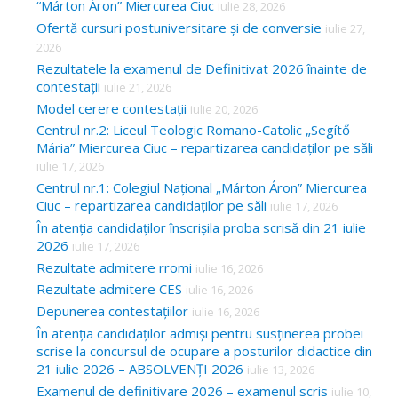
“Márton Áron” Miercurea Ciuc
iulie 28, 2026
Ofertă cursuri postuniversitare și de conversie
iulie 27,
2026
Rezultatele la examenul de Definitivat 2026 înainte de
contestații
iulie 21, 2026
Model cerere contestații
iulie 20, 2026
Centrul nr.2: Liceul Teologic Romano-Catolic „Segítő
Mária” Miercurea Ciuc – repartizarea candidaților pe săli
iulie 17, 2026
Centrul nr.1: Colegiul Național „Márton Áron” Miercurea
Ciuc – repartizarea candidaților pe săli
iulie 17, 2026
În atenția candidaților înscrișila proba scrisă din 21 iulie
2026
iulie 17, 2026
Rezultate admitere rromi
iulie 16, 2026
Rezultate admitere CES
iulie 16, 2026
Depunerea contestațiilor
iulie 16, 2026
În atenția candidaților admiși pentru susținerea probei
scrise la concursul de ocupare a posturilor didactice din
21 iulie 2026 – ABSOLVENȚI 2026
iulie 13, 2026
Examenul de definitivare 2026 – examenul scris
iulie 10,