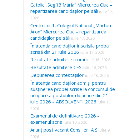
Catolic „Segítő Mária” Miercurea Ciuc –
repartizarea candidaților pe săli
iulie 17,
2026
Centrul nr.1: Colegiul Național „Márton
Áron” Miercurea Ciuc – repartizarea
candidaților pe săli
iulie 17, 2026
În atenția candidaților înscrișila proba
scrisă din 21 iulie 2026
iulie 17, 2026
Rezultate admitere rromi
iulie 16, 2026
Rezultate admitere CES
iulie 16, 2026
Depunerea contestațiilor
iulie 16, 2026
În atenția candidaților admiși pentru
susținerea probei scrise la concursul de
ocupare a posturilor didactice din 21
iulie 2026 – ABSOLVENȚI 2026
iulie 13,
2026
Examenul de definitivare 2026 –
examenul scris
iulie 10, 2026
Anunț post vacant Consilier IA S
iulie 9,
2026