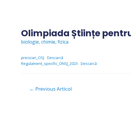
Skip
to
content
Olimpiada Științe pentru
biologie
,
chimie
,
fizica
precizari_OSJ
Descarcă
Regulament_specific_ONSJ_2023
Descarcă
Navigare
←
Previous Articol
în
articole