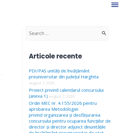
S
e
a
Articole recente
r
PDI/PAS unități de învățământ
c
preuniversitar din județul Harghita
h
august 7, 2026
f
Proiect privind calendarul concursului
(anexa 1)
august 7, 2026
o
Ordin MEC nr. 4.155/2026 pentru
r
aprobarea Metodologiei
privind organizarea și desfășurarea
:
concursului pentru ocuparea funcțiilor de
director și director adjunct dinunitățile
de învățământ preuniversitar de stat