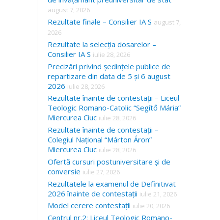
august 7, 2026
Rezultate finale – Consilier IA S
august 7,
2026
Rezultate la selecția dosarelor –
Consilier IA S
iulie 28, 2026
Precizări privind ședințele publice de
repartizare din data de 5 și 6 august
2026
iulie 28, 2026
Rezultate înainte de contestații – Liceul
Teologic Romano-Catolic “Segítő Mária”
Miercurea Ciuc
iulie 28, 2026
Rezultate înainte de contestații –
Colegiul Național “Márton Áron”
Miercurea Ciuc
iulie 28, 2026
Ofertă cursuri postuniversitare și de
conversie
iulie 27, 2026
Rezultatele la examenul de Definitivat
2026 înainte de contestații
iulie 21, 2026
Model cerere contestații
iulie 20, 2026
Centrul nr.2: Liceul Teologic Romano-