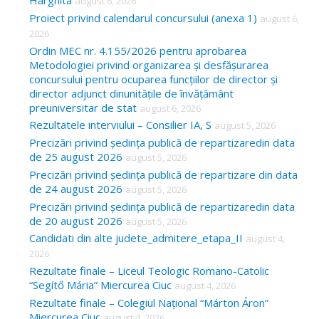
Harghita
august 6, 2026
h
Proiect privind calendarul concursului (anexa 1)
august 6,
f
2026
o
Ordin MEC nr. 4.155/2026 pentru aprobarea
Metodologiei privind organizarea și desfășurarea
r
concursului pentru ocuparea funcțiilor de director și
:
director adjunct dinunitățile de învățământ
preuniversitar de stat
august 6, 2026
Rezultatele interviului – Consilier IA, S
august 5, 2026
Precizări privind ședința publică de repartizaredin data
de 25 august 2026
august 5, 2026
Precizări privind ședința publică de repartizare din data
de 24 august 2026
august 5, 2026
Precizări privind ședința publică de repartizaredin data
de 20 august 2026
august 5, 2026
Candidati din alte judete_admitere_etapa_II
august 4,
2026
Rezultate finale – Liceul Teologic Romano-Catolic
“Segítő Mária” Miercurea Ciuc
august 4, 2026
Rezultate finale – Colegiul Național “Márton Áron”
Miercurea Ciuc
august 4, 2026