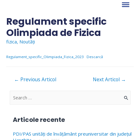
Skip
to
content
Regulament specific
Olimpiada de Fizica
fizica
,
Noutăți
Regulament_specific_Olimpiada_Fizica_2023
Descarcă
Navigare
←
Previous Articol
Next Articol
→
în
articole
S
e
a
Articole recente
r
c
PDI/PAS unități de învățământ preuniversitar din județul