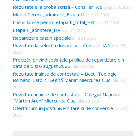
Rezultatele la proba scrisă – Consilier IA S
august 3, 2026
Model Cerere_admitere_Etapa-II
iulie 31, 2026
Locuri libere pentru etapa II_total_HR
iulie 31, 2026
Etapa II_admitere_HR
iulie 31, 2026
Repartizare cazuri speciale
iulie 31, 2026
Rezultate la selecția dosarelor – Consilier IA S
iulie 28,
2026
Precizări privind ședințele publice de repartizare din
data de 5 și 6 august 2026
iulie 28, 2026
Rezultate înainte de contestații – Liceul Teologic
Romano-Catolic “Segítő Mária” Miercurea Ciuc
iulie 28,
2026
Rezultate înainte de contestații – Colegiul Național
“Márton Áron” Miercurea Ciuc
iulie 28, 2026
Ofertă cursuri postuniversitare și de conversie
iulie 27,
2026