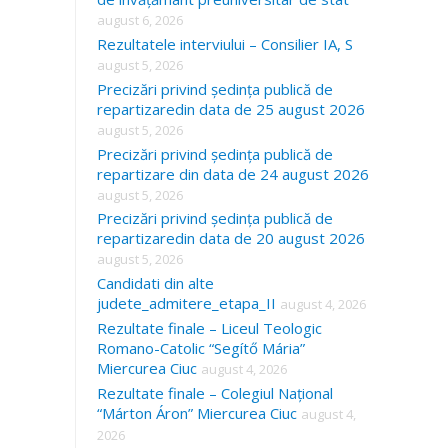
august 6, 2026
Rezultatele interviului – Consilier IA, S
august 5, 2026
Precizări privind ședința publică de
repartizaredin data de 25 august 2026
august 5, 2026
Precizări privind ședința publică de
repartizare din data de 24 august 2026
august 5, 2026
Precizări privind ședința publică de
repartizaredin data de 20 august 2026
august 5, 2026
Candidati din alte
judete_admitere_etapa_II
august 4, 2026
Rezultate finale – Liceul Teologic
Romano-Catolic “Segítő Mária”
Miercurea Ciuc
august 4, 2026
Rezultate finale – Colegiul Național
“Márton Áron” Miercurea Ciuc
august 4,
2026