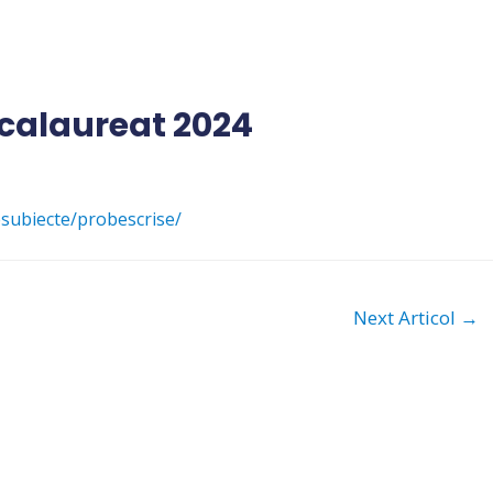
acalaureat 2024
esubiecte/probescrise/
Next Articol
→