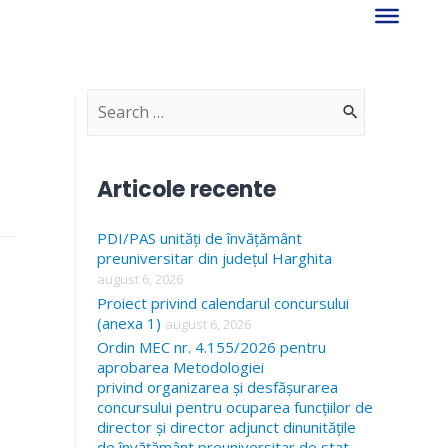
S
e
a
Articole recente
r
PDI/PAS unități de învățământ
c
preuniversitar din județul Harghita
h
august 6, 2026
f
Proiect privind calendarul concursului
(anexa 1)
august 6, 2026
o
Ordin MEC nr. 4.155/2026 pentru
r
aprobarea Metodologiei
privind organizarea și desfășurarea
:
concursului pentru ocuparea funcțiilor de
director și director adjunct dinunitățile
de învățământ preuniversitar de stat