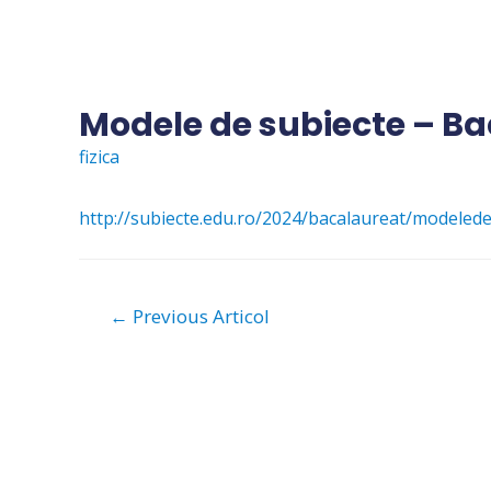
Skip
to
content
Modele de subiecte – B
fizica
http://subiecte.edu.ro/2024/bacalaureat/modeled
Navigare
←
Previous Articol
în
articole