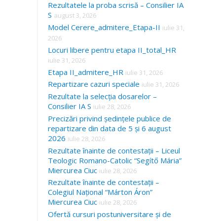
Rezultatele la proba scrisă – Consilier IA
S
august 3, 2026
Model Cerere_admitere_Etapa-II
iulie 31,
2026
Locuri libere pentru etapa II_total_HR
iulie 31, 2026
Etapa II_admitere_HR
iulie 31, 2026
Repartizare cazuri speciale
iulie 31, 2026
Rezultate la selecția dosarelor –
Consilier IA S
iulie 28, 2026
Precizări privind ședințele publice de
repartizare din data de 5 și 6 august
2026
iulie 28, 2026
Rezultate înainte de contestații – Liceul
Teologic Romano-Catolic “Segítő Mária”
Miercurea Ciuc
iulie 28, 2026
Rezultate înainte de contestații –
Colegiul Național “Márton Áron”
Miercurea Ciuc
iulie 28, 2026
Ofertă cursuri postuniversitare și de