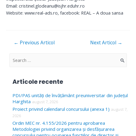
Email: cristinel.glodeanu@isjhr.eduhr.ro
Website: www.real-ads.ro, facebook: REAL – A doua sansa
Navigare
←
Previous Articol
Next Articol
→
în
articole
S
e
a
Articole recente
r
c
PDI/PAS unități de învățământ preuniversitar din județul
Harghita
august 7, 2026
h
Proiect privind calendarul concursului (anexa 1)
august 7,
f
2026
o
Ordin MEC nr. 4.155/2026 pentru aprobarea
Metodologiei privind organizarea și desfășurarea
r
concursului pentru ocuparea funcțiilor de director și