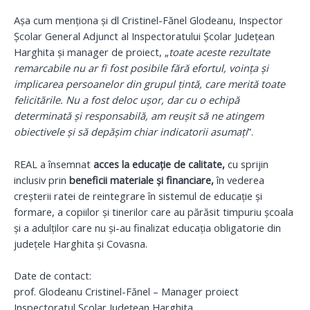
Așa cum menționa și dl Cristinel-Fănel Glodeanu, Inspector
Școlar General Adjunct al Inspectoratului Școlar Județean
Harghita și manager de proiect, „
toate aceste rezultate
remarcabile nu ar fi fost posibile fără efortul, voința și
implicarea persoanelor din grupul țintă, care merită toate
felicitările. Nu a fost deloc ușor, dar cu o echipă
determinată și responsabilă, am reușit să ne atingem
obiectivele și să depășim chiar indicatorii asumați
”.
REAL a însemnat
acces la educație de calitate,
cu sprijin
inclusiv prin
beneficii materiale și financiare,
în vederea
creșterii ratei de reintegrare în sistemul de educație și
formare, a copiilor și tinerilor care au părăsit timpuriu şcoala
și a adulților care nu și-au finalizat educația obligatorie din
județele Harghita și Covasna.
Date de contact:
prof. Glodeanu Cristinel-Fănel – Manager proiect
Inspectoratul Școlar Județean Harghita