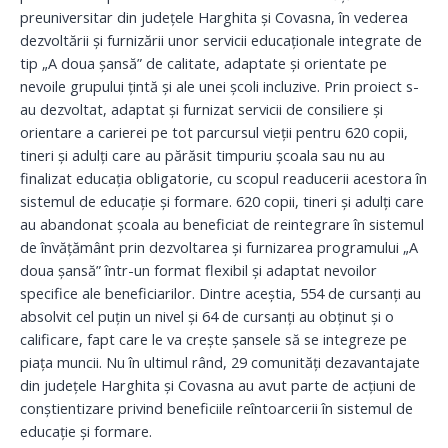
preuniversitar din județele Harghita și Covasna, în vederea
dezvoltării și furnizării unor servicii educaționale integrate de
tip „A doua şansă” de calitate, adaptate și orientate pe
nevoile grupului țintă și ale unei școli incluzive. Prin proiect s-
au dezvoltat, adaptat și furnizat servicii de consiliere și
orientare a carierei pe tot parcursul vieții pentru 620 copii,
tineri și adulți care au părăsit timpuriu școala sau nu au
finalizat educația obligatorie, cu scopul readucerii acestora în
sistemul de educație și formare. 620 copii, tineri și adulți care
au abandonat școala au beneficiat de reintegrare în sistemul
de învăţământ prin dezvoltarea și furnizarea programului „A
doua şansă” într-un format flexibil şi adaptat nevoilor
specifice ale beneficiarilor. Dintre aceștia, 554 de cursanți au
absolvit cel puțin un nivel și 64 de cursanți au obținut și o
calificare, fapt care le va crește șansele să se integreze pe
piața muncii. Nu în ultimul rând, 29 comunități dezavantajate
din județele Harghita și Covasna au avut parte de acțiuni de
conștientizare privind beneficiile reîntoarcerii în sistemul de
educație și formare.