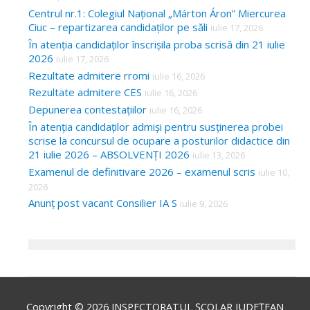
Centrul nr.1: Colegiul Național „Márton Áron” Miercurea
Ciuc – repartizarea candidaților pe săli
iulie 17, 2026
În atenția candidaților înscrișila proba scrisă din 21 iulie
2026
iulie 17, 2026
Rezultate admitere rromi
iulie 16, 2026
Rezultate admitere CES
iulie 16, 2026
Depunerea contestațiilor
iulie 16, 2026
În atenția candidaților admiși pentru susținerea probei
scrise la concursul de ocupare a posturilor didactice din
21 iulie 2026 – ABSOLVENȚI 2026
iulie 13, 2026
Examenul de definitivare 2026 – examenul scris
iulie 10,
2026
Anunț post vacant Consilier IA S
iulie 9, 2026
Copyright © 2026
INSPECTORATUL ȘCOLAR JUDEȚEAN