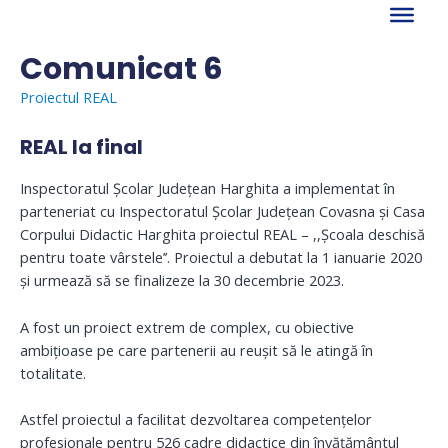
Skip
to
content
Comunicat 6
Proiectul REAL
REAL la final
Inspectoratul Școlar Județean Harghita a implementat în
parteneriat cu Inspectoratul Școlar Județean Covasna și Casa
Corpului Didactic Harghita proiectul REAL – ,,Școala deschisă
pentru toate vârstele’’. Proiectul a debutat la 1 ianuarie 2020
și urmează să se finalizeze la 30 decembrie 2023.
A fost un proiect extrem de complex, cu obiective
ambițioase pe care partenerii au reușit să le atingă în
totalitate.
Astfel proiectul a facilitat dezvoltarea competențelor
profesionale pentru 526 cadre didactice din învățământul