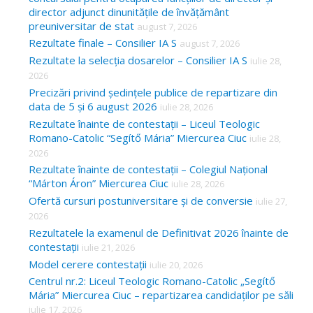
:
director adjunct dinunitățile de învățământ
preuniversitar de stat
august 7, 2026
Rezultate finale – Consilier IA S
august 7, 2026
Rezultate la selecția dosarelor – Consilier IA S
iulie 28,
2026
Precizări privind ședințele publice de repartizare din
data de 5 și 6 august 2026
iulie 28, 2026
Rezultate înainte de contestații – Liceul Teologic
Romano-Catolic “Segítő Mária” Miercurea Ciuc
iulie 28,
2026
Rezultate înainte de contestații – Colegiul Național
“Márton Áron” Miercurea Ciuc
iulie 28, 2026
Ofertă cursuri postuniversitare și de conversie
iulie 27,
2026
Rezultatele la examenul de Definitivat 2026 înainte de
contestații
iulie 21, 2026
Model cerere contestații
iulie 20, 2026
Centrul nr.2: Liceul Teologic Romano-Catolic „Segítő
Mária” Miercurea Ciuc – repartizarea candidaților pe săli
iulie 17, 2026