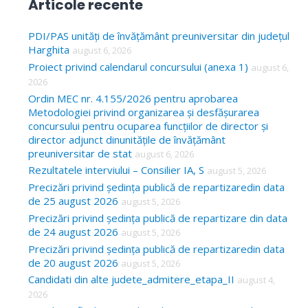
Articole recente
r
c
PDI/PAS unități de învățământ preuniversitar din județul
Harghita
august 6, 2026
h
Proiect privind calendarul concursului (anexa 1)
august 6,
f
2026
o
Ordin MEC nr. 4.155/2026 pentru aprobarea
Metodologiei privind organizarea și desfășurarea
r
concursului pentru ocuparea funcțiilor de director și
:
director adjunct dinunitățile de învățământ
preuniversitar de stat
august 6, 2026
Rezultatele interviului – Consilier IA, S
august 5, 2026
Precizări privind ședința publică de repartizaredin data
de 25 august 2026
august 5, 2026
Precizări privind ședința publică de repartizare din data
de 24 august 2026
august 5, 2026
Precizări privind ședința publică de repartizaredin data
de 20 august 2026
august 5, 2026
Candidati din alte judete_admitere_etapa_II
august 4,
2026