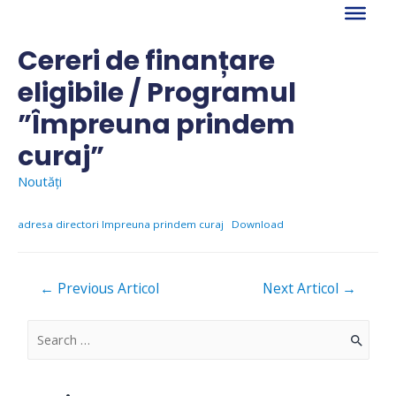
Skip
to
content
Cereri de finanțare
eligibile / Programul
”Împreuna prindem
curaj”
Noutăți
adresa directori Impreuna prindem curaj
Download
Navigare
←
Previous Articol
Next Articol
→
în
articole
S
e
a