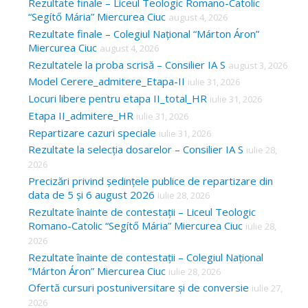
Rezultate finale – Liceul Teologic Romano-Catolic
“Segítő Mária” Miercurea Ciuc
august 4, 2026
Rezultate finale – Colegiul Național “Márton Áron”
Miercurea Ciuc
august 4, 2026
Rezultatele la proba scrisă – Consilier IA S
august 3, 2026
Model Cerere_admitere_Etapa-II
iulie 31, 2026
Locuri libere pentru etapa II_total_HR
iulie 31, 2026
Etapa II_admitere_HR
iulie 31, 2026
Repartizare cazuri speciale
iulie 31, 2026
Rezultate la selecția dosarelor – Consilier IA S
iulie 28,
2026
Precizări privind ședințele publice de repartizare din
data de 5 și 6 august 2026
iulie 28, 2026
Rezultate înainte de contestații – Liceul Teologic
Romano-Catolic “Segítő Mária” Miercurea Ciuc
iulie 28,
2026
Rezultate înainte de contestații – Colegiul Național
“Márton Áron” Miercurea Ciuc
iulie 28, 2026
Ofertă cursuri postuniversitare și de conversie
iulie 27,
2026