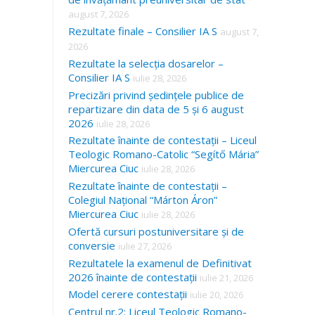
august 7, 2026
Rezultate finale – Consilier IA S
august 7,
2026
Rezultate la selecția dosarelor –
Consilier IA S
iulie 28, 2026
Precizări privind ședințele publice de
repartizare din data de 5 și 6 august
2026
iulie 28, 2026
Rezultate înainte de contestații – Liceul
Teologic Romano-Catolic “Segítő Mária”
Miercurea Ciuc
iulie 28, 2026
Rezultate înainte de contestații –
Colegiul Național “Márton Áron”
Miercurea Ciuc
iulie 28, 2026
Ofertă cursuri postuniversitare și de
conversie
iulie 27, 2026
Rezultatele la examenul de Definitivat
2026 înainte de contestații
iulie 21, 2026
Model cerere contestații
iulie 20, 2026
Centrul nr.2: Liceul Teologic Romano-