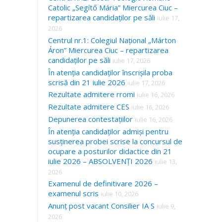
Catolic „Segítő Mária” Miercurea Ciuc –
repartizarea candidaților pe săli
iulie 17,
2026
Centrul nr.1: Colegiul Național „Márton
Áron” Miercurea Ciuc – repartizarea
candidaților pe săli
iulie 17, 2026
În atenția candidaților înscrișila proba
scrisă din 21 iulie 2026
iulie 17, 2026
Rezultate admitere rromi
iulie 16, 2026
Rezultate admitere CES
iulie 16, 2026
Depunerea contestațiilor
iulie 16, 2026
În atenția candidaților admiși pentru
susținerea probei scrise la concursul de
ocupare a posturilor didactice din 21
iulie 2026 – ABSOLVENȚI 2026
iulie 13,
2026
Examenul de definitivare 2026 –
examenul scris
iulie 10, 2026
Anunț post vacant Consilier IA S
iulie 9,
2026