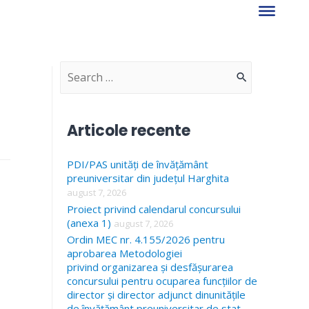
S
e
a
Articole recente
r
PDI/PAS unități de învățământ
c
preuniversitar din județul Harghita
h
august 7, 2026
f
Proiect privind calendarul concursului
(anexa 1)
august 7, 2026
o
Ordin MEC nr. 4.155/2026 pentru
r
aprobarea Metodologiei
privind organizarea și desfășurarea
:
concursului pentru ocuparea funcțiilor de
director și director adjunct dinunitățile
de învățământ preuniversitar de stat