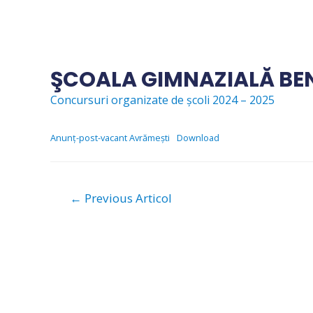
Skip
to
content
ŞCOALA GIMNAZIALĂ BEN
Concursuri organizate de școli 2024 – 2025
Anunț-post-vacant Avrămești
Download
Navigare
←
Previous Articol
în
articole