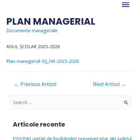
Skip
to
content
PLAN MANAGERIAL
Documente manageriale
ANUL ȘCOLAR 2025-2026
Plan-managerial-ISJ_HR-2025-2026
Navigare
←
Previous Articol
Next Articol
→
în
articole
S
e
a
Articole recente
r
c
PDI/PAS unități de învățământ preuniversitar din județul