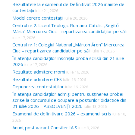
Rezultatele la examenul de Definitivat 2026 înainte de
contestații
iulie 21, 2026
Model cerere contestații
iulie 20, 2026
Centrul nr.2: Liceul Teologic Romano-Catolic „Segítő
Mária” Miercurea Ciuc – repartizarea candidaților pe săli
iulie 17, 2026
Centrul nr.1: Colegiul Național „Márton Áron” Miercurea
Ciuc – repartizarea candidaților pe săli
iulie 17, 2026
În atenția candidaților înscrișila proba scrisă din 21 iulie
2026
iulie 17, 2026
Rezultate admitere rromi
iulie 16, 2026
Rezultate admitere CES
iulie 16, 2026
Depunerea contestațiilor
iulie 16, 2026
În atenția candidaților admiși pentru susținerea probei
scrise la concursul de ocupare a posturilor didactice din
21 iulie 2026 – ABSOLVENȚI 2026
iulie 13, 2026
Examenul de definitivare 2026 – examenul scris
iulie 10,
2026
Anunț post vacant Consilier IA S
iulie 9, 2026