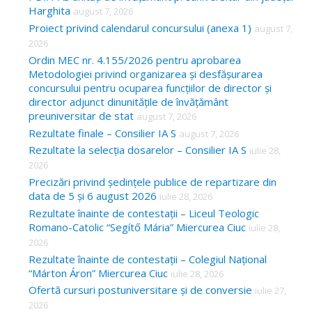
Harghita
august 7, 2026
h
Proiect privind calendarul concursului (anexa 1)
august 7,
f
2026
o
Ordin MEC nr. 4.155/2026 pentru aprobarea
Metodologiei privind organizarea și desfășurarea
r
concursului pentru ocuparea funcțiilor de director și
:
director adjunct dinunitățile de învățământ
preuniversitar de stat
august 7, 2026
Rezultate finale – Consilier IA S
august 7, 2026
Rezultate la selecția dosarelor – Consilier IA S
iulie 28,
2026
Precizări privind ședințele publice de repartizare din
data de 5 și 6 august 2026
iulie 28, 2026
Rezultate înainte de contestații – Liceul Teologic
Romano-Catolic “Segítő Mária” Miercurea Ciuc
iulie 28,
2026
Rezultate înainte de contestații – Colegiul Național
“Márton Áron” Miercurea Ciuc
iulie 28, 2026
Ofertă cursuri postuniversitare și de conversie
iulie 27,
2026