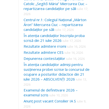
Catolic „Segítő Mária” Miercurea Ciuc –
repartizarea candidaților pe săli
iulie 17,
2026
Centrul nr.1: Colegiul Național „Márton
Áron” Miercurea Ciuc – repartizarea
candidaților pe săli
iulie 17, 2026
În atenția candidaților înscrișila proba
scrisă din 21 iulie 2026
iulie 17, 2026
Rezultate admitere rromi
iulie 16, 2026
Rezultate admitere CES
iulie 16, 2026
Depunerea contestațiilor
iulie 16, 2026
În atenția candidaților admiși pentru
susținerea probei scrise la concursul de
ocupare a posturilor didactice din 21
iulie 2026 – ABSOLVENȚI 2026
iulie 13,
2026
Examenul de definitivare 2026 –
examenul scris
iulie 10, 2026
Anunț post vacant Consilier IA S
iulie 9,
2026