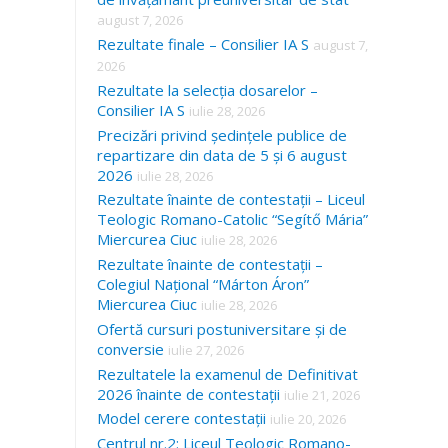
august 7, 2026
Rezultate finale – Consilier IA S
august 7,
2026
Rezultate la selecția dosarelor –
Consilier IA S
iulie 28, 2026
Precizări privind ședințele publice de
repartizare din data de 5 și 6 august
2026
iulie 28, 2026
Rezultate înainte de contestații – Liceul
Teologic Romano-Catolic “Segítő Mária”
Miercurea Ciuc
iulie 28, 2026
Rezultate înainte de contestații –
Colegiul Național “Márton Áron”
Miercurea Ciuc
iulie 28, 2026
Ofertă cursuri postuniversitare și de
conversie
iulie 27, 2026
Rezultatele la examenul de Definitivat
2026 înainte de contestații
iulie 21, 2026
Model cerere contestații
iulie 20, 2026
Centrul nr.2: Liceul Teologic Romano-