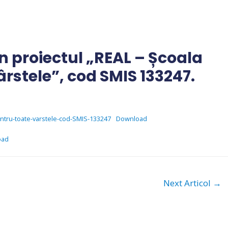
in proiectul „REAL – Școala
rstele”, cod SMIS 133247.
entru-toate-varstele-cod-SMIS-133247
Download
oad
Next Articol
→