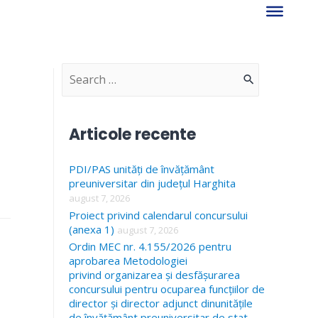
S
e
a
Articole recente
r
PDI/PAS unități de învățământ
c
preuniversitar din județul Harghita
h
august 7, 2026
f
Proiect privind calendarul concursului
(anexa 1)
august 7, 2026
o
Ordin MEC nr. 4.155/2026 pentru
r
aprobarea Metodologiei
privind organizarea și desfășurarea
:
concursului pentru ocuparea funcțiilor de
director și director adjunct dinunitățile
de învățământ preuniversitar de stat