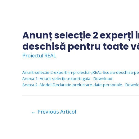
Skip
to
content
Anunț selecție 2 experți 
deschisă pentru toate vâ
Proiectul REAL
Anunt-selectie-2-experti-in-proiectul-„REAL-Scoala-deschisa-p
Anexa-1.-Anunt-selectie-experti-gata
Download
Anexa-2.-Model-Declaratie-prelucrare-date-personale
Downl
Navigare
←
Previous Articol
în
articole