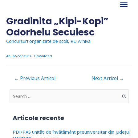
Skip
to
content
Gradinita „Kipi-Kopi”
Odorheiu Secuiesc
Concursuri organizate de școli
,
RU Arhivă
Anunt-concurs
Download
Navigare
←
Previous Articol
Next Articol
→
în
articole
S
e
a
Articole recente
r
c
PDI/PAS unități de învățământ preuniversitar din județul