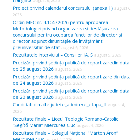
Harghita
august 6, 2026
h
Proiect privind calendarul concursului (anexa 1)
august 6,
f
2026
o
Ordin MEC nr. 4.155/2026 pentru aprobarea
Metodologiei privind organizarea și desfășurarea
r
concursului pentru ocuparea funcțiilor de director și
:
director adjunct dinunitățile de învățământ
preuniversitar de stat
august 6, 2026
Rezultatele interviului – Consilier IA, S
august 5, 2026
Precizări privind ședința publică de repartizaredin data
de 25 august 2026
august 5, 2026
Precizări privind ședința publică de repartizare din data
de 24 august 2026
august 5, 2026
Precizări privind ședința publică de repartizaredin data
de 20 august 2026
august 5, 2026
Candidati din alte judete_admitere_etapa_II
august 4,
2026
Rezultate finale – Liceul Teologic Romano-Catolic
“Segítő Mária” Miercurea Ciuc
august 4, 2026
Rezultate finale – Colegiul Național “Márton Áron”
Miercurea Ciuc
august 4, 2026