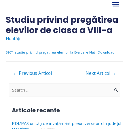
Skip
to
content
Studiu privind pregătirea
elevilor de clasa a VIII-a
Noutăți
5971-studiu-privind-pregatirea-elevilor-la-Evaluare-Nat
Download
Navigare
←
Previous Articol
Next Articol
→
în
articole
S
e
a
Articole recente
r
c
PDI/PAS unități de învățământ preuniversitar din județul