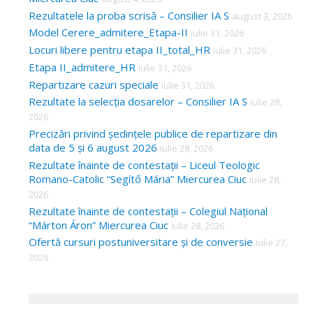
Rezultatele la proba scrisă – Consilier IA S
august 3, 2026
Model Cerere_admitere_Etapa-II
iulie 31, 2026
Locuri libere pentru etapa II_total_HR
iulie 31, 2026
Etapa II_admitere_HR
iulie 31, 2026
Repartizare cazuri speciale
iulie 31, 2026
Rezultate la selecția dosarelor – Consilier IA S
iulie 28,
2026
Precizări privind ședințele publice de repartizare din
data de 5 și 6 august 2026
iulie 28, 2026
Rezultate înainte de contestații – Liceul Teologic
Romano-Catolic “Segítő Mária” Miercurea Ciuc
iulie 28,
2026
Rezultate înainte de contestații – Colegiul Național
“Márton Áron” Miercurea Ciuc
iulie 28, 2026
Ofertă cursuri postuniversitare și de conversie
iulie 27,
2026