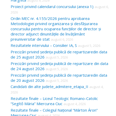
Harghita
august 6, 2026
h
Proiect privind calendarul concursului (anexa 1)
august 6,
f
2026
o
Ordin MEC nr. 4.155/2026 pentru aprobarea
Metodologiei privind organizarea și desfășurarea
r
concursului pentru ocuparea funcțiilor de director și
:
director adjunct dinunitățile de învățământ
preuniversitar de stat
august 6, 2026
Rezultatele interviului – Consilier IA, S
august 5, 2026
Precizări privind ședința publică de repartizaredin data
de 25 august 2026
august 5, 2026
Precizări privind ședința publică de repartizare din data
de 24 august 2026
august 5, 2026
Precizări privind ședința publică de repartizaredin data
de 20 august 2026
august 5, 2026
Candidati din alte judete_admitere_etapa_II
august 4,
2026
Rezultate finale – Liceul Teologic Romano-Catolic
“Segítő Mária” Miercurea Ciuc
august 4, 2026
Rezultate finale – Colegiul Național “Márton Áron”
Miercurea Ciuc
august 4, 2026