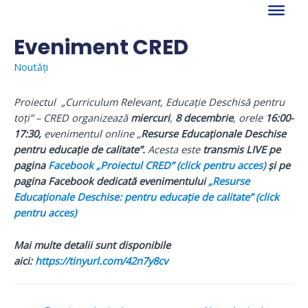
Skip
to
content
Eveniment CRED
Noutăți
Proiectul „Curriculum Relevant, Educație Deschisă pentru
toți” – CRED organizează
miercuri
,
8 decembrie
, orele
16:00-
17:30,
evenimentul online „
Resurse Educaționale Deschise
pentru educație de calitate”.
Acesta este
transmis LIVE pe
pagina
Facebook „Proiectul CRED” (click pentru acces)
și pe
pagina Facebook dedicată evenimentului
„Resurse
Educaționale Deschise: pentru educație de calitate” (click
pentru acces)
Mai multe detalii sunt disponibile
aici:
https://tinyurl.com/42n7y8cv
Navigare