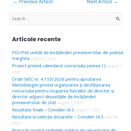
←
Previous Articol
Next Articol
→
în
articole
S
e
a
Articole recente
r
c
PDI/PAS unități de învățământ preuniversitar din județul
Harghita
august 7, 2026
h
Proiect privind calendarul concursului (anexa 1)
august 7,
f
2026
o
Ordin MEC nr. 4.155/2026 pentru aprobarea
Metodologiei privind organizarea și desfășurarea
r
concursului pentru ocuparea funcțiilor de director și
:
director adjunct dinunitățile de învățământ
preuniversitar de stat
august 7, 2026
Rezultate finale – Consilier IA S
august 7, 2026
Rezultate la selecția dosarelor – Consilier IA S
iulie 28,
2026
Precizări privind ședințele publice de repartizare din