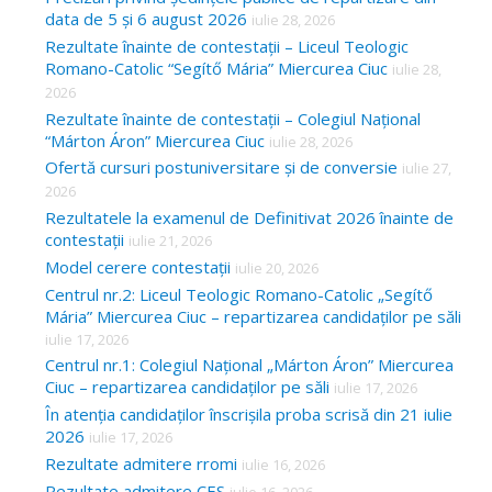
data de 5 și 6 august 2026
iulie 28, 2026
Rezultate înainte de contestații – Liceul Teologic
Romano-Catolic “Segítő Mária” Miercurea Ciuc
iulie 28,
2026
Rezultate înainte de contestații – Colegiul Național
“Márton Áron” Miercurea Ciuc
iulie 28, 2026
Ofertă cursuri postuniversitare și de conversie
iulie 27,
2026
Rezultatele la examenul de Definitivat 2026 înainte de
contestații
iulie 21, 2026
Model cerere contestații
iulie 20, 2026
Centrul nr.2: Liceul Teologic Romano-Catolic „Segítő
Mária” Miercurea Ciuc – repartizarea candidaților pe săli
iulie 17, 2026
Centrul nr.1: Colegiul Național „Márton Áron” Miercurea
Ciuc – repartizarea candidaților pe săli
iulie 17, 2026
În atenția candidaților înscrișila proba scrisă din 21 iulie
2026
iulie 17, 2026
Rezultate admitere rromi
iulie 16, 2026
Rezultate admitere CES
iulie 16, 2026