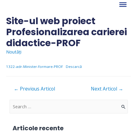
Skip
to
content
Site-ul web proiect
Profesionalizarea carierei
didactice-PROF
Noutăți
1322-adr-Minister-formare-PROF
Descarcă
Navigare
←
Previous Articol
Next Articol
→
în
articole
S
e
a
Articole recente
r