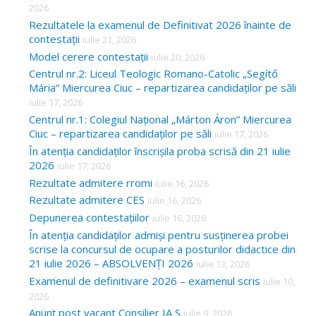
2026
Rezultatele la examenul de Definitivat 2026 înainte de
contestații
iulie 21, 2026
Model cerere contestații
iulie 20, 2026
Centrul nr.2: Liceul Teologic Romano-Catolic „Segítő
Mária” Miercurea Ciuc – repartizarea candidaților pe săli
iulie 17, 2026
Centrul nr.1: Colegiul Național „Márton Áron” Miercurea
Ciuc – repartizarea candidaților pe săli
iulie 17, 2026
În atenția candidaților înscrișila proba scrisă din 21 iulie
2026
iulie 17, 2026
Rezultate admitere rromi
iulie 16, 2026
Rezultate admitere CES
iulie 16, 2026
Depunerea contestațiilor
iulie 16, 2026
În atenția candidaților admiși pentru susținerea probei
scrise la concursul de ocupare a posturilor didactice din
21 iulie 2026 – ABSOLVENȚI 2026
iulie 13, 2026
Examenul de definitivare 2026 – examenul scris
iulie 10,
2026
Anunț post vacant Consilier IA S
iulie 9, 2026