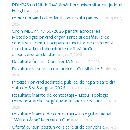
c
PDI/PAS unități de învățământ preuniversitar din județul
Harghita
august 7, 2026
h
Proiect privind calendarul concursului (anexa 1)
august 7,
f
2026
o
Ordin MEC nr. 4.155/2026 pentru aprobarea
Metodologiei privind organizarea și desfășurarea
r
concursului pentru ocuparea funcțiilor de director și
:
director adjunct dinunitățile de învățământ
preuniversitar de stat
august 7, 2026
Rezultate finale – Consilier IA S
august 7, 2026
Rezultate la selecția dosarelor – Consilier IA S
iulie 28,
2026
Precizări privind ședințele publice de repartizare din
data de 5 și 6 august 2026
iulie 28, 2026
Rezultate înainte de contestații – Liceul Teologic
Romano-Catolic “Segítő Mária” Miercurea Ciuc
iulie 28,
2026
Rezultate înainte de contestații – Colegiul Național
“Márton Áron” Miercurea Ciuc
iulie 28, 2026
Ofertă cursuri postuniversitare și de conversie
iulie 27,